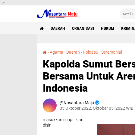
-->
DAERAH
ORGANISASI
HUKUM
KRIMIN
Kapolda Sumut Bersama Forkopimda Doa Bersama Untuk Aremania da
›
Agama
›
Daerah
›
Poldasu
›
Seremonial
Kapolda Sumut Ber
Bersama Untuk Are
Indonesia
Nusantara Maju
05 Oktober 2022, Oktober 05, 2022 WIB
masukkan script iklan
disini