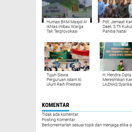
Humas BKM Masjid Al
Pdt. Jemaat Kar
Ikhlas Imbau Warga
Daeli, S.Th Kuk
Tak Terprovokasi
Panitia Natal
Gabungan Komis
Komisi ONKP
Persiapan Jema
Bogor
Tujuh Siswa
H. Hendra Cipta
Perguruan Islam Al
Meresmikan Ka
Ulum Raih Prestasi
LAZNAS Syarika
Gemilang World
Islam Kabupaten
Young Inventors
Serdang
Exhibition 2025 di
Malaysia
KOMENTAR
Tidak ada komentar:
Posting Komentar
Berkomentarlah sesuai topik dan menjaga etika 