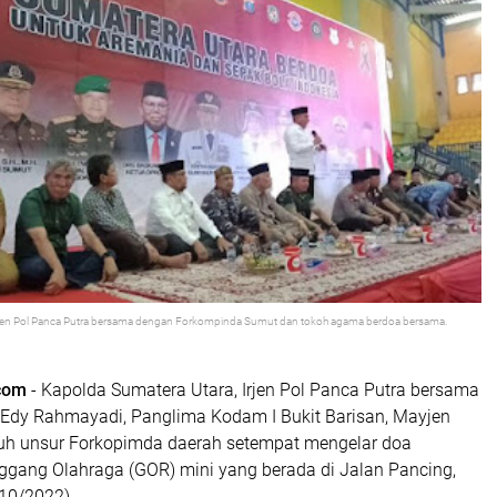
Irjen Pol Panca Putra bersama dengan Forkompinda Sumut dan tokoh agama berdoa bersama.
com
- Kapolda Sumatera Utara, Irjen Pol Panca Putra bersama
Edy Rahmayadi, Panglima Kodam I Bukit Barisan, Mayjen
ruh unsur Forkopimda daerah setempat mengelar doa
ggang Olahraga (GOR) mini yang berada di Jalan Pancing,
10/2022).