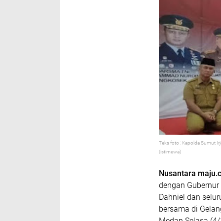
Teks foto : Kapolda Sumut 
(istimewa)
Nusantara maju.
dengan Gubernur 
Dahniel dan selu
bersama di Gelan
Medan Selasa (4/