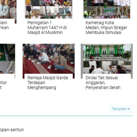
iani
Peringatan 1
Kamenag Kota
uhkan
Muharram 1447 H di
Medan, Impun Siregar
Masjid Al Muslimin
Membuka Simulasi
i -
Jalan STM Ujung
Pernikahan di Masjid
Berlangsung Meriah
Al Muslimin
at
Remaja Masjid Garda
Dinilai Tak Sesuai
ntor
Terdepan
Anggaran,
t
Menghempang
Penyerahan Serah
 Deli
Khilafah
Terima Mushola Al
Ridha Dari Dinas
Perkim Medan ke
BKM Di Tolak
Tampilkan
sopan-santun