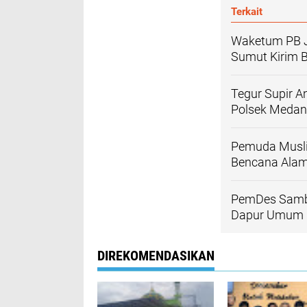
Terkait
Waketum PB J
Sumut Kirim 
Tegur Supir A
Polsek Medan
Pemuda Musli
Bencana Alam
PemDes Sambir
Dapur Umum
DIREKOMENDASIKAN