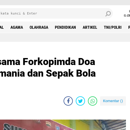
6 0
AL
AGAMA
OLAHRAGA
PENDIDIKAN
ARTIKEL
TNI/POLRI
n Sepak Bola Indonesia
sama Forkopimda Doa
mania dan Sepak Bola
Komentar (
)