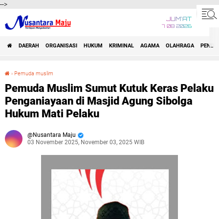
-->
JUM'AT
7 08 2026
DAERAH
ORGANISASI
HUKUM
KRIMINAL
AGAMA
OLAHRAGA
PENDID
›
Pemuda muslim
Pemuda Muslim Sumut Kutuk Keras Pelaku Penganiayaan di Masjid Agung Sibolga Hukum Mati Pelaku
Pemuda Muslim Sumut Kutuk Keras Pelaku
Penganiayaan di Masjid Agung Sibolga
Hukum Mati Pelaku
Nusantara Maju
03 November 2025, November 03, 2025 WIB