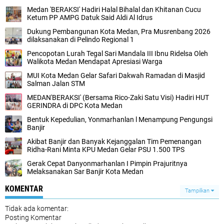
Medan 'BERAKSI' Hadiri Halal Bihalal dan Khitanan Cucu
Ketum PP AMPG Datuk Said Aldi Al Idrus
Dukung Pembangunan Kota Medan, Pra Musrenbang 2026
dilaksanakan di Pelindo Regional 1
Pencopotan Lurah Tegal Sari Mandala III Ibnu Ridelsa Oleh
Walikota Medan Mendapat Apresiasi Warga
MUI Kota Medan Gelar Safari Dakwah Ramadan di Masjid
Salman Jalan STM
MEDAN'BERAKSI' (Bersama Rico-Zaki Satu Visi) Hadiri HUT
GERINDRA di DPC Kota Medan
Bentuk Kepedulian, Yonmarhanlan l Menampung Pengungsi
Banjir
Akibat Banjir dan Banyak Kejanggalan Tim Pemenangan
Ridha-Rani Minta KPU Medan Gelar PSU 1.500 TPS
Gerak Cepat Danyonmarhanlan I Pimpin Prajuritnya
Melaksanakan Sar Banjir Kota Medan
KOMENTAR
Tampilkan
Tidak ada komentar:
Posting Komentar