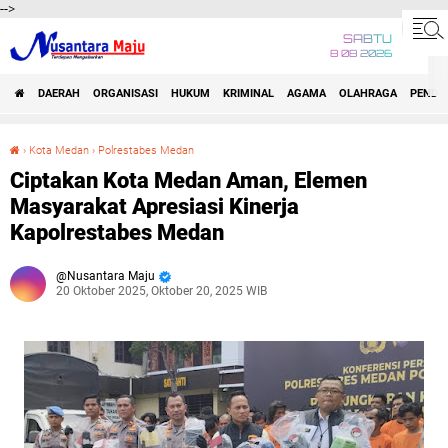
-->
SABTU
8 08 2026
DAERAH
ORGANISASI
HUKUM
KRIMINAL
AGAMA
OLAHRAGA
PENDID
›
Kota Medan
›
Polrestabes Medan
Ciptakan Kota Medan Aman, Elemen Masyarakat Apresiasi Kinerja Kapolrestabes Medan
Ciptakan Kota Medan Aman, Elemen
Masyarakat Apresiasi Kinerja
Kapolrestabes Medan
Nusantara Maju
20 Oktober 2025, Oktober 20, 2025 WIB