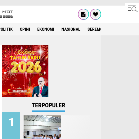
UM'AT
08 2026
POLITIK
OPINI
EKONOMI
NASIONAL
SEREMONIAL
KESEHATA
TERPOPULER