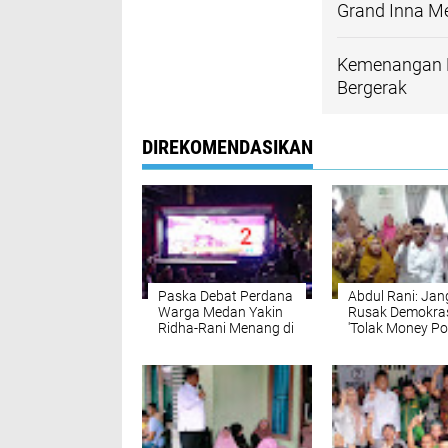
Grand Inna M
Kemenangan R
Bergerak
DIREKOMENDASIKAN
Paska Debat Perdana
Abdul Rani: Ja
Warga Medan Yakin
Rusak Demokra
Ridha-Rani Menang di
'Tolak Money Pol
Pilkada
di Pilkada