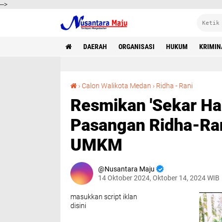
-->
DAERAH
ORGANISASI
HUKUM
KRIMIN
Resmikan 'Sekar Handycraft' Taman Kreatif Pasangan Ridha-Rani Akan Memperhatikan UMKM
›
Calon Walikota Medan
›
Ridha - Rani
Resmikan 'Sekar Ha
Pasangan Ridha-Ra
UMKM
Nusantara Maju
14 Oktober 2024, Oktober 14, 2024 WIB
masukkan script iklan
disini