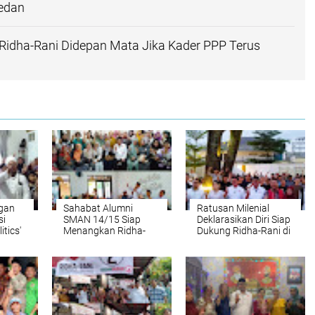
edan
idha-Rani Didepan Mata Jika Kader PPP Terus
ngan
Sahabat Alumni
Ratusan Milenial
si
SMAN 14/15 Siap
Deklarasikan Diri Siap
itics'
Menangkan Ridha-
Dukung Ridha-Rani di
Rani di Pilkada Medan
Pilkada Medan