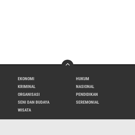
EKONOMI
HUKUM
KRIMINAL
NASIONAL
ORGANISASI
PENDIDIKAN
SENI DAN BUDAYA
SEREMONIAL
WISATA
About
Contact
Iklan
Cyber
UU Pers
Redaksi