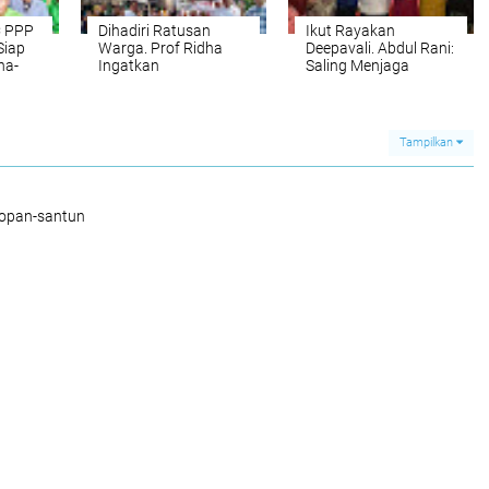
C PPP
Dihadiri Ratusan
Ikut Rayakan
Siap
Warga. Prof Ridha
Deepavali. Abdul Rani:
ha-
Ingatkan
Saling Menjaga
Pendukungnya
Kebhinekaan Dalam
Jangan Tergoda
Kerukunan Beragama
Dengan 'Iming-iming'
di Pilkada
Tampilkan
sopan-santun