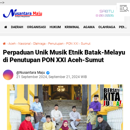
-->
SABTU
8 08 2026
DAERAH
ORGANISASI
HUKUM
KRIMINAL
AGAMA
OLAHRAGA
PENDID
›
Aceh
›
Nasional
›
Olahraga
›
Penutupan
›
PON XXI
›
Sumut
Perpaduan Unik Musik Etnik Batak-Melayu di Penutupan PON XXI Aceh-Sumut
Perpaduan Unik Musik Etnik Batak-Melayu
di Penutupan PON XXI Aceh-Sumut
Nusantara Maju
21 September 2024, September 21, 2024 WIB