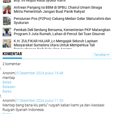
Boy: Ini Wujud Rasa Syukur Kami
Antrean Panjang Isi BBM di SPBU, Chairul Umam Sinaga
Minta Pemerintah Jangan Buat Panik Rakyat
Pensiunan Pos (P2Pos) Cabang Medan Gelar Silaturahmi dan
Syukuran
Pemkab Deli Serdang Bersama, Kementerian PKP Matangkan
Program 3 Juta Rumah, Lahan di Percut Sei Tuan Disurvei
K.H. ZULFIKAR HAJAR ,Lc Mengajak Seluruh Lapisan
Masyarakat Sumatera Utara Untuk Memperkua Tali
Persaudaraan Baik Suku Dan Agama
KOMENTAR
Tampilkan
2 komentar:
Anonim
25 Desember 2024 pukul 19.48
mantap
Balas
Balasan
Balas
Anonim
27 Desember 2024 pukul 11.55
Mantap bang bana klu perlu” ruqyah kabari kami ya dari Asosiasi
Ruqyah Syariah Indonesia