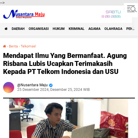
-->
SABTU
8 08 2026
DAERAH
ORGANISASI
HUKUM
KRIMINAL
AGAMA
OLAHRAGA
PENDID
›
Berita
›
Telkomsel
Mendapat Ilmu Yang Bermanfaat. Agung Risbana Lubis Ucapkan Terimakasih Kepada PT Telkom Indonesia dan USU
Mendapat Ilmu Yang Bermanfaat. Agung
Risbana Lubis Ucapkan Terimakasih
Kepada PT Telkom Indonesia dan USU
Nusantara Maju
25 Desember 2024, Desember 25, 2024 WIB