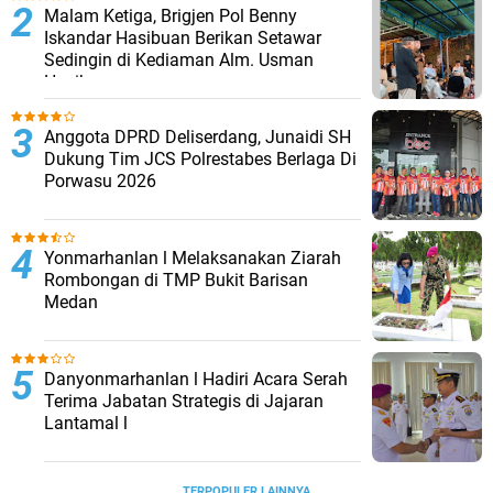
Malam Ketiga, Brigjen Pol Benny
Iskandar Hasibuan Berikan Setawar
Sedingin di Kediaman Alm. Usman
Hasibuan
Anggota DPRD Deliserdang, Junaidi SH
Dukung Tim JCS Polrestabes Berlaga Di
Porwasu 2026
Yonmarhanlan l Melaksanakan Ziarah
Rombongan di TMP Bukit Barisan
Medan
Danyonmarhanlan l Hadiri Acara Serah
Terima Jabatan Strategis di Jajaran
Lantamal l
TERPOPULER LAINNYA