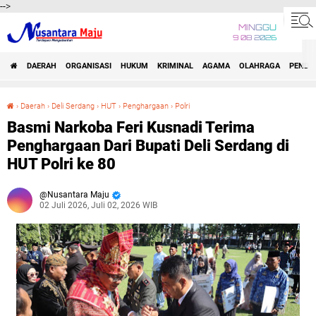
-->
MINGGU
9 08 2026
DAERAH
ORGANISASI
HUKUM
KRIMINAL
AGAMA
OLAHRAGA
PENDID
›
Daerah
›
Deli Serdang
›
HUT
›
Penghargaan
›
Polri
Basmi Narkoba Feri Kusnadi Terima Penghargaan Dari Bupati Deli Serdang di HUT Polri ke 80
Basmi Narkoba Feri Kusnadi Terima
Penghargaan Dari Bupati Deli Serdang di
HUT Polri ke 80
Nusantara Maju
02 Juli 2026, Juli 02, 2026 WIB