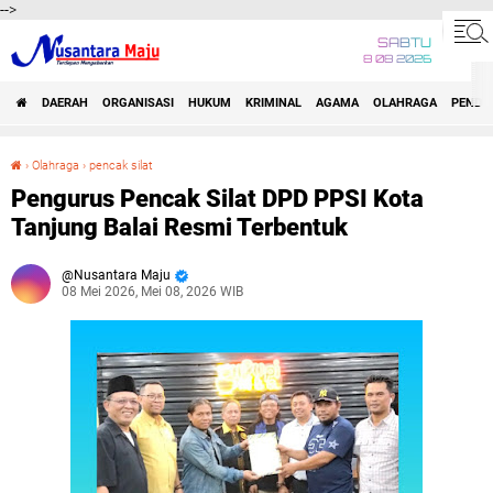
-->
SABTU
8 08 2026
DAERAH
ORGANISASI
HUKUM
KRIMINAL
AGAMA
OLAHRAGA
PENDID
›
Olahraga
›
pencak silat
Pengurus Pencak Silat DPD PPSI Kota Tanjung Balai Resmi Terbentuk
Pengurus Pencak Silat DPD PPSI Kota
Tanjung Balai Resmi Terbentuk
Nusantara Maju
08 Mei 2026, Mei 08, 2026 WIB