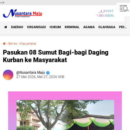
-->
JUM'AT
7 08 2026
DAERAH
ORGANISASI
HUKUM
KRIMINAL
AGAMA
OLAHRAGA
PENDID
›
Berita
›
Masyarakat
Pasukan 08 Sumut Bagi-bagi Daging Kurban ke Masyarakat
Pasukan 08 Sumut Bagi-bagi Daging
Kurban ke Masyarakat
Nusantara Maju
27 Mei 2026, Mei 27, 2026 WIB