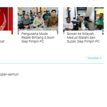
BUMD
Masjid Al Ikhlas di
Gusta Medan
g
Dusun VIII Desa
rah
Medan Estate
Pengusaha Muda
Sowan ke Wilayah,
Rezeki Bintang S.Ikom
Mas’ud Silalahi dan
pat
Siap Pimpin PC
Suzali, Siap Pimpin PC
Pemuda Muslim Deli
Pemuda Muslim
edaran
Serdang
Medan Jika
ta
Diamanahkan
Tampilkan
sopan-santun