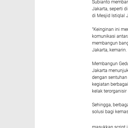
Subianto membang
Jakarta, seperti
di Mesjid Istiqlal 
"Keinginan ini m
komunikasi antara
membangun bangsa 
Jakarta, kemarin.
Membangun Gedung
Jakarta menunju
dengan sentuhan 
kegiatan berbaga
kelak terorganisi
Sehingga, berbag
solusi bagi kema
masukkan script i