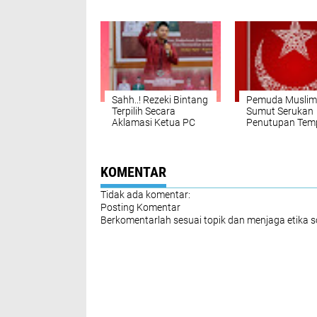
Pemuda Muslim Kota
Copot Direksi 
Medan Minggu di
Yang Mencoren
Buka
Nama Baik Dae
Sahh..! Rezeki Bintang
Pemuda Muslim
Terpilih Secara
Sumut Serukan
Aklamasi Ketua PC
Penutupan Tem
Pemuda Muslim Deli
Hiburan Malam
Serdang
Terindikasi Per
Narkotika di Ko
Medan
KOMENTAR
Tidak ada komentar:
Posting Komentar
Berkomentarlah sesuai topik dan menjaga etika 