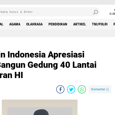
6 0
AL
AGAMA
OLAHRAGA
PENDIDIKAN
ARTIKEL
TNI/POLRI
esiasi Presiden Prabowo Bangun Gedung 40 Lantai Untuk MUI di Bundaran HI
 Indonesia Apresiasi
Bangun Gedung 40 Lantai
ran HI
Komentar (
)