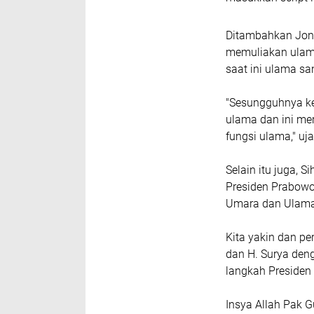
Ditambahkan Jons
memuliakan ulama
saat ini ulama sa
"Sesungguhnya ke
ulama dan ini m
fungsi ulama," uj
Selain itu juga, 
Presiden Prabowo
Umara dan Ulama 
Kita yakin dan p
dan H. Surya deng
langkah Preside
Insya Allah Pak