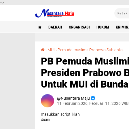
-->
DAERAH
ORGANISASI
HUKUM
KRIMIN
PB Pemuda Muslimin Indonesia Apr
›
MUI
›
Pemuda muslim
›
Prabowo Subianto
PB Pemuda Muslimin
Presiden Prabowo 
Untuk MUI di Bunda
Nusantara Maju
11 Februari 2026, Februari 11, 2026 WIB
masukkan script iklan
disini