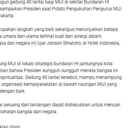
un gedung 40 lantai bagi MUI di sekitar Bundaran HI
 disampaikan Presiden saat Pidato Pengukuhan Pengurus MUI
Jakarta.
erupakan langkah yang baik sekaligus menunjukkan betapa
 umara dan ulama terlihat kuat dan sinergi dalam
dan negara ini,"ujar Jonson Sihaloho, di Hotel Indonesia,
 MUI di lokasi strategis bundaran HI jantungnya kota
kkan bahwa Presiden sungguh sungguh menata bangsa ini
spritualitas. Gedung 40 lantai tersebut, mampu menampung
i organisasi kemasyarakatan di bawah naungan MUI yang
r dengan baik.
ai peluang dan tantangan dapat didiskusikan untuk mencari
slahatan bangsa dan negara.
klan disini