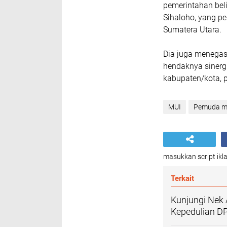
pemerintahan bel
Sihaloho, yang p
Sumatera Utara.
Dia juga menegas
hendaknya sinergi
kabupaten/kota, 
MUI
Pemuda m
masukkan script ikla
Terkait
Kunjungi Nek 
Kepedulian D