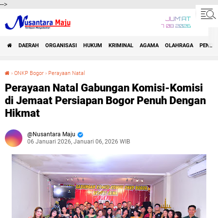
-->
JUM'AT
7 08 2026
DAERAH
ORGANISASI
HUKUM
KRIMINAL
AGAMA
OLAHRAGA
PENDID
›
ONKP Bogor
›
Perayaan Natal
Perayaan Natal Gabungan Komisi-Komisi di Jemaat Persiapan Bogor Penuh Dengan Hikmat
Perayaan Natal Gabungan Komisi-Komisi
di Jemaat Persiapan Bogor Penuh Dengan
Hikmat
Nusantara Maju
06 Januari 2026, Januari 06, 2026 WIB