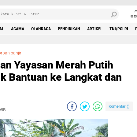
8 0
AL
AGAMA
OLAHRAGA
PENDIDIKAN
ARTIKEL
TNI/POLRI
234 SC JHL Group dan Yayasan Merah Putih Menyalurkan 11 Truk Bantuan ke Langkat dan Aceh
rban banjir
an Yayasan Merah Putih
k Bantuan ke Langkat dan
Komentar (
)
WIB