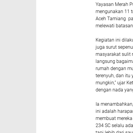
Yayasan Merah Pu
mengunakan 11 tr
Aceh Tamiang pad
melewati batasan
Kegiatan ini dila
juga surut sepen
masyarakat sulit 
langsung bagaiman
rumah dengan mu
terenyuh, dan itu
mungkin,” ujar K
dengan nada yang
Ia menambahkan, 
ini adalah harapa
membuat mereka m
234 SC selalu ada
tapi lebih dari sa