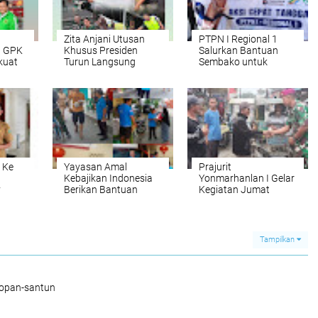
Zita Anjani Utusan
PTPN I Regional 1
n GPK
Khusus Presiden
Salurkan Bantuan
kuat
Turun Langsung
Sembako untuk
i
Antar Bantuan ke
Korban Banjir di Deli
akat
Sibolga dan Tapteng
Serdang dan Langkat
 Ke
Yayasan Amal
Prajurit
Kebajikan Indonesia
Yonmarhanlan I Gelar
y
Berikan Bantuan
Kegiatan Jumat
Ratusan Sak Beras
Berkah
Bisa
Kepada Warga di
Bulan Suci Ramadhan
Tampilkan
sopan-santun