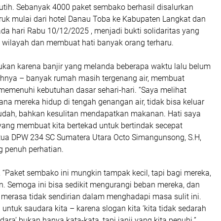
tih. Sebanyak 4000 paket sembako berhasil disalurkan
uk mulai dari hotel Danau Toba ke Kabupaten Langkat dan
a hari Rabu 10/12/2025 , menjadi bukti solidaritas yang
 wilayah dan membuat hati banyak orang terharu.
kukan karena banjir yang melanda beberapa waktu lalu belum
uhnya – banyak rumah masih tergenang air, membuat
memenuhi kebutuhan dasar sehari-hari. “Saya melihat
a mereka hidup di tengah genangan air, tidak bisa keluar
dah, bahkan kesulitan mendapatkan makanan. Hati saya
 yang membuat kita bertekad untuk bertindak secepat
etua DPW 234 SC Sumatera Utara Octo Simangunsong, S.H,
 penuh perhatian.
“Paket sembako ini mungkin tampak kecil, tapi bagi mereka,
n. Semoga ini bisa sedikit mengurangi beban mereka, dan
erasa tidak sendirian dalam menghadapi masa sulit ini.
 untuk saudara kita – karena slogan kita ‘kita tidak sedarah
udara’ bukan hanya kata-kata, tapi janji yang kita penuhi.”