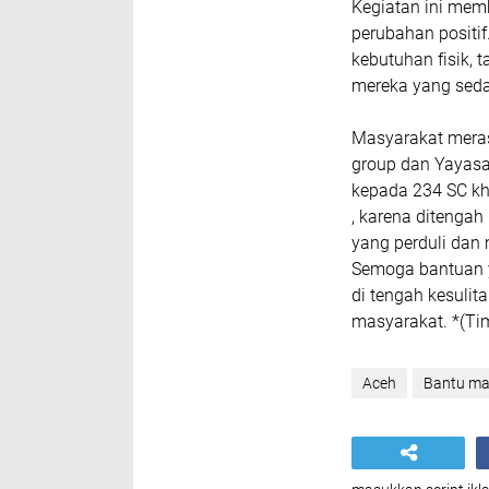
Kegiatan ini memb
perubahan positi
kebutuhan fisik,
mereka yang seda
Masyarakat meras
group dan Yayasa
kepada 234 SC k
, karena ditenga
yang perduli dan
Semoga bantuan y
di tengah kesulit
masyarakat. *(Ti
Aceh
Bantu ma