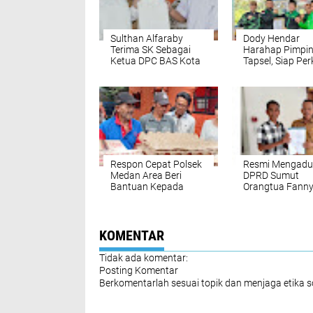
Sulthan Alfaraby
Dody Hendar
Terima SK Sebagai
Harahap Pimpi
Ketua DPC BAS Kota
Tapsel, Siap Per
Banda Aceh
Peran Pemuda d
Tengah Masyar
Respon Cepat Polsek
Resmi Mengadu
Medan Area Beri
DPRD Sumut
Bantuan Kepada
Orangtua Fann
Korban Kebakaran
Andini Berharap
Ijazah Anaknya 
Dimiliki
KOMENTAR
Tidak ada komentar:
Posting Komentar
Berkomentarlah sesuai topik dan menjaga etika 