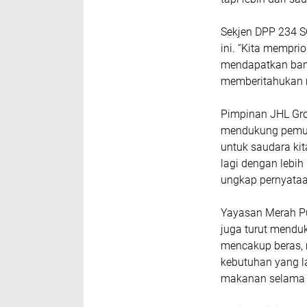
Sekjen DPP 234 S
ini. “Kita mempri
mendapatkan bant
memberitahukan m
Pimpinan JHL Gr
mendukung pemuli
untuk saudara kit
lagi dengan lebih
ungkap pernyataa
Yayasan Merah Pu
juga turut menduk
mencakup beras, m
kebutuhan yang l
makanan selama 