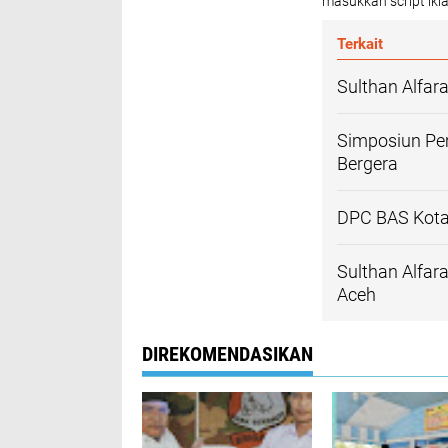
masukkan script ikla
Terkait
Sulthan Alfa
Simposiun Pem
Bergera
DPC BAS Kota
Sulthan Alfa
Aceh
DIREKOMENDASIKAN