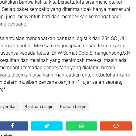
uktikan bahwa ketika kita bersatu, kita bisa menciptakan
f. Setiap paket sembako yang diterima tidak hanya memenuhi
 tapi juga menyentuh hati dan memberikan semangat bagi
ng berjuang.
a antusias mendapatkan bantuan logistik dari 234 SC , JHL
n merah putih .Mereka mengucapkan ribuan terima kasih
hususnya kepada Ketua DPW Sumut Octo Simangunsong,S.H
h kesulitan dan musibah yang menimpah mereka, masih ada
 membantu terhadap penderitaan yang dialami mereka. "
ang diberikan bisa kami manfaatkan untuk kebutuhan kami
an dalam musibah bencana banjir ini " , ujar salah seorang
m)*
syarakat
Bantuan banjir
Korban banjir