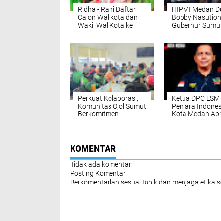
Ridha - Rani Daftar
HIPMI Medan D
Calon Walikota dan
Bobby Nasution
Wakil WaliKota ke
Gubernur Sumu
KPU Medan
Perkuat Kolaborasi,
Ketua DPC LSM
Komunitas Ojol Sumut
Penjara Indones
Berkomitmen
Kota Medan Apr
Menjaga Kamtibmas
Kerja Cepat Pol
di Sumut
Medan Tembung
Ungkap Kasus
Dugaan Pemera
KOMENTAR
Tidak ada komentar:
Posting Komentar
Berkomentarlah sesuai topik dan menjaga etika 