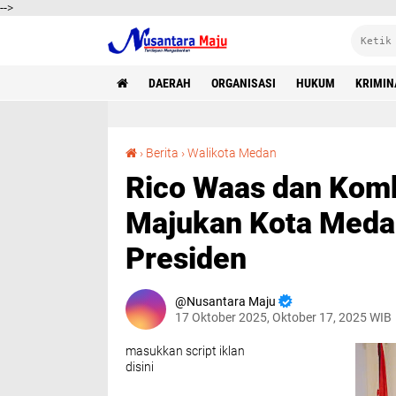
-->
DAERAH
ORGANISASI
HUKUM
KRIMIN
Rico Waas dan Kombes Calvjin Bersinergi Majukan Kota Medan dan Sukseskan Program Presiden
›
Berita
›
Walikota Medan
Rico Waas dan Komb
Majukan Kota Meda
Presiden
Nusantara Maju
17 Oktober 2025, Oktober 17, 2025 WIB
masukkan script iklan
disini