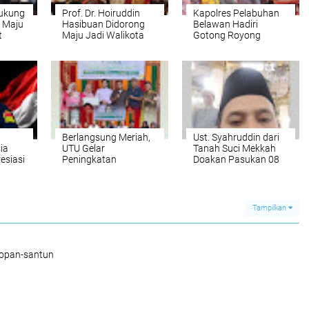
ukung
Prof. Dr. Hoiruddin
Kapolres Pelabuhan
 Maju
Hasibuan Didorong
Belawan Hadiri
t
Maju Jadi Walikota
Gotong Royong
Medan
Bersih Sungai Deli
Bersama KASAD dan
Walikota Medan
Berlangsung Meriah,
Ust. Syahruddin dari
ia
UTU Gelar
Tanah Suci Mekkah
esiasi
Peningkatan
Doakan Pasukan 08
sek
Kapasitas Kader
Sumut Semoga
,
Melalui Liga Cermat
Sholawat
Antar Gampong di
Kebangsaan Berjalan
san
Aceh Selatan
Lancar
Tampilkan
sopan-santun