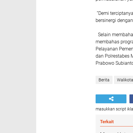
“Demi terciptan
bersinergi denga
Selain membahas 
membahas progra
Pelayanan Pemen
dan Polrestabes
Prabowo Subianto 
Berita
Walikot
masukkan script ikla
Terkait