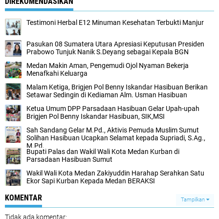
DIREKOMENDASIKAN
Testimoni Herbal E12 Minuman Kesehatan Terbukti Manjur
Pasukan 08 Sumatera Utara Apresiasi Keputusan Presiden
Prabowo Tunjuk Nanik S.Deyang sebagai Kepala BGN
Medan Makin Aman, Pengemudi Ojol Nyaman Bekerja
Menafkahi Keluarga
Malam Ketiga, Brigjen Pol Benny Iskandar Hasibuan Berikan
Setawar Sedingin di Kediaman Alm. Usman Hasibuan
Ketua Umum DPP Parsadaan Hasibuan Gelar Upah-upah
Brigjen Pol Benny Iskandar Hasibuan, SIK,MSI
Sah Sandang Gelar M.Pd., Aktivis Pemuda Muslim Sumut
Solihan Hasibuan Ucapkan Selamat kepada Supriadi, S.Ag.,
M.Pd.
Bupati Palas dan Wakil Wali Kota Medan Kurban di
Parsadaan Hasibuan Sumut
Wakil Wali Kota Medan Zakiyuddin Harahap Serahkan Satu
Ekor Sapi Kurban Kepada Medan BERAKSI
KOMENTAR
Tampilkan
Tidak ada komentar: