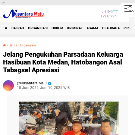
-->
JUM'AT
7 08 2026
DAERAH
ORGANISASI
HUKUM
KRIMINAL
AGAMA
OLAHRAGA
PENDID
›
Berita
›
Organisasi
Jelang Pengukuhan Parsadaan Keluarga Hasibuan Kota Medan, Hatobangon Asal Tabagsel Apresiasi
Jelang Pengukuhan Parsadaan Keluarga
Hasibuan Kota Medan, Hatobangon Asal
Tabagsel Apresiasi
Nusantara Maju
10 Juni 2025, Juni 10, 2025 WIB