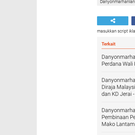
Danyonmarhanlan 
masukkan script ikla
Terkait
Danyonmarhan
Perdana Wali
Danyonmarhanl
Diraja Malay
dan KD Jerai -
Danyonmarhanl
Pembinaan Pe
Mako Lantama