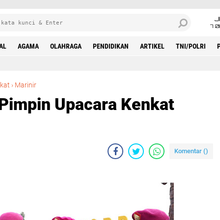
J
7 
AL
AGAMA
OLAHRAGA
PENDIDIKAN
ARTIKEL
TNI/POLRI
Danyonmarhanlan l Pimpin Upacara Kenkat Prajuritnya
kat
›
Marinir
Pimpin Upacara Kenkat
Komentar (
)