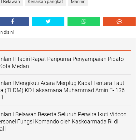
I Belawan
Kenaikan pangkat
Marinir
n disini
lan I Hadiri Rapat Paripurna Penyampaian Pidato
 Kota Medan
an l Mengikuti Acara Merplug Kapal Tentara Laut
sia (TLDM) KD Laksamana Muhammad Amin F- 136
 1
an I Belawan Beserta Seluruh Perwira Ikuti Vidcon
rsonel Fungsi Komando oleh Kaskoarmada RI di
l l