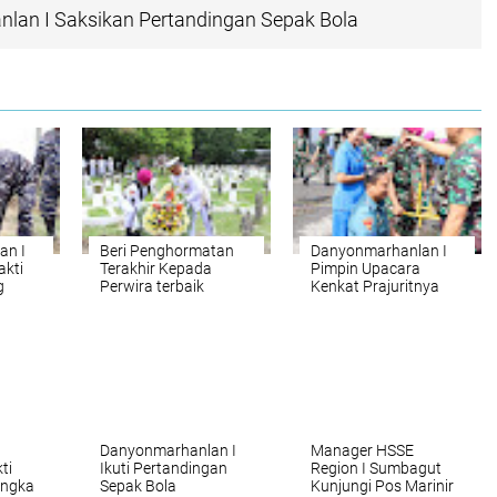
lan I Saksikan Pertandingan Sepak Bola
an I
Beri Penghormatan
Danyonmarhanlan I
akti
Terakhir Kepada
Pimpin Upacara
g
Perwira terbaik
Kenkat Prajuritnya
ra
Danyonmarhanlan I
Laksanakan Depotase
Pemakaman Militer
Danyonmarhanlan I
Manager HSSE
ti
Ikuti Pertandingan
Region I Sumbagut
angka
Sepak Bola
Kunjungi Pos Marinir