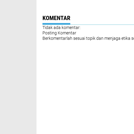
Tugas Satgas Pamtas
HUT TNI-ke- 79
RI_RDTL 2023_2024
2024
Sektor Barat Yonkav-
6/NK
KOMENTAR
Tidak ada komentar:
Posting Komentar
Berkomentarlah sesuai topik dan menjaga etika 