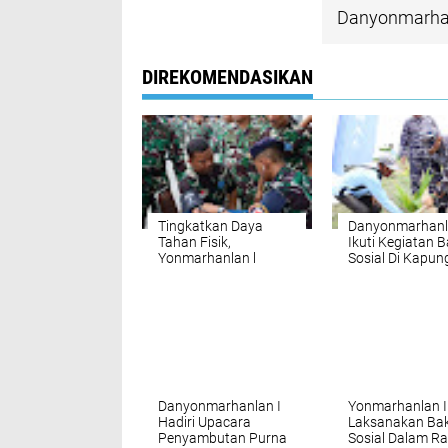
Danyonmarhan
DIREKOMENDASIKAN
Tingkatkan Daya
Danyonmarhanl
Tahan Fisik,
Ikuti Kegiatan B
Yonmarhanlan l
Sosial Di Kapun
laksanakan Hanmars
Bahari Nusanta
Lantamal
Danyonmarhanlan I
Yonmarhanlan I
Hadiri Upacara
Laksanakan Bak
Penyambutan Purna
Sosial Dalam R