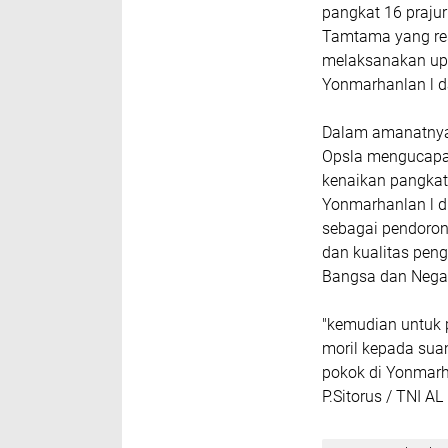
pangkat 16 prajur
Tamtama yang res
melaksanakan upac
Yonmarhanlan l da
Dalam amanatnya 
Opsla mengucapa
kenaikan pangkat s
Yonmarhanlan l d
sebagai pendoron
dan kualitas peng
Bangsa dan Nega
"kemudian untuk p
moril kepada sua
pokok di Yonmarh
P.Sitorus / TNI AL