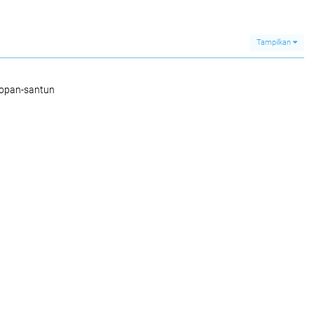
 Tahun
Persahabatan Antara
Pengamanan Jalur
Forkopimda Medan
Pipa Pertamina
VS Forkopimda Binjai
Tampilkan
sopan-santun