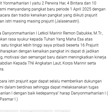
it Yonmarhanlan l yaitu 2 Perwira Har, 4 Bintara dan 10
mi menyandang pangkat baru periode 1 April 2025 dengan
ara dan tradisi kenaikan pangkat yang diikuti prajurit
n istri masing masing prajurit (Jalasenastri).
Danyonmarhanlan l Letkol Marinir Remon Dabukke, M.Tr.,
kan rasa syukur kepada Tuhan Yang Maha Esa atas
atu tingkat lebih tinggi saya pribadi beserta 16 Prajurit
iharapkan dengan kenaikan pangkat ini dapat di jadikan
g, motivasi dan semangat baru dalam meningkatkan kinerja
abdian Kepada TNI Angkatan Laut, Korps Marinir serta
ra.
ara istri prajurit agar dapat selalu memberikan dukungan
mi dalam berdinas sehingga dapat melaksanakan tugas
anlan l dengan baik kedepannya" harap Danyonmarhanlan l (
 Pasmar I )