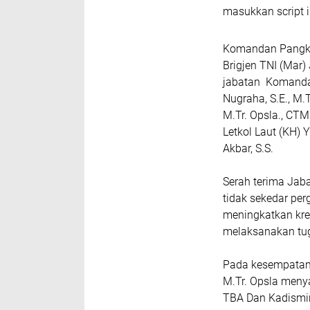
masukkan script i
Komandan Pangka
Brigjen TNI (Mar)
jabatan Komandan
Nugraha, S.E., M.
M.Tr. Opsla., CT
Letkol Laut (KH) 
Akbar, S.S.
Serah terima Jaba
tidak sekedar pe
meningkatkan kre
melaksanakan tu
Pada kesempatan 
M.Tr. Opsla meny
TBA Dan Kadismin