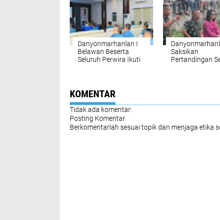
Danyonmarhanlan I
Danyonmarhanl
Belawan Beserta
Saksikan
Seluruh Perwira Ikuti
Pertandingan S
Vidcon Pembinaan
Bola
Personel Fungsi
Komando oleh
Kaskoarmada RI di
KOMENTAR
Mako Lantamal l
Tidak ada komentar:
Posting Komentar
Berkomentarlah sesuai topik dan menjaga etika 