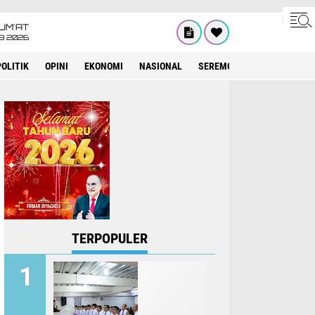
UM'AT
08 2026
POLITIK
OPINI
EKONOMI
NASIONAL
SEREMONIAL
KESEHATA
TERPOPULER