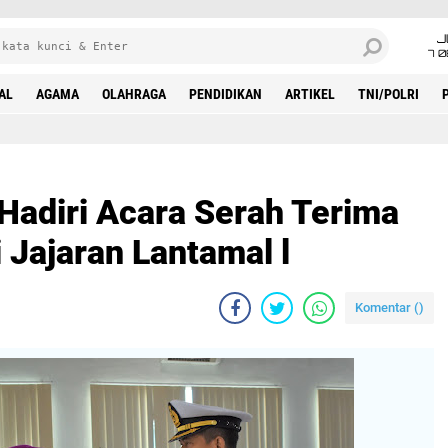
J
7 
AL
AGAMA
OLAHRAGA
PENDIDIKAN
ARTIKEL
TNI/POLRI
tamal l
Hadiri Acara Serah Terima
 Jajaran Lantamal l
Komentar (
)