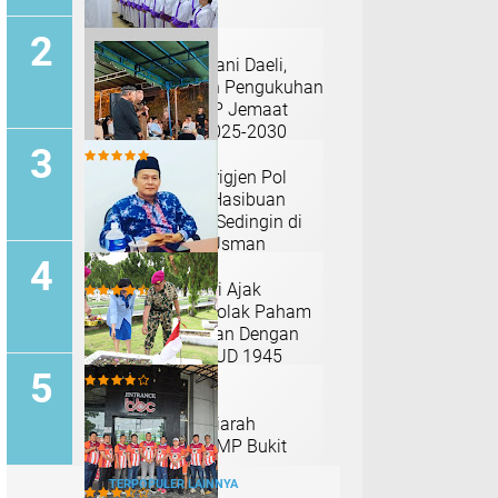
Pdt. Jemaat Kariani Daeli,
S.Th Laksanakan Pengukuhan
SNK Gereja ONKP Jemaat
Depok Periode 2025-2030
Malam Ketiga, Brigjen Pol
Benny Iskandar Hasibuan
Berikan Setawar Sedingin di
Kediaman Alm. Usman
Hasibuan
M. Ikbal Parinduri Ajak
Masyarakat Menolak Paham
Yang Bertentangan Dengan
Pancasila Dan UUD 1945
Yonmarhanlan l
Melaksanakan Ziarah
Rombongan di TMP Bukit
Barisan Medan
TERPOPULER LAINNYA