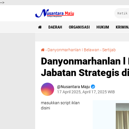
-->
DAERAH
ORGANISASI
HUKUM
KRIMIN
Danyonmarhanlan l Hadiri Acara Serah Terima Jabatan Strategis di Jajaran Lan
›
Danyonmarhanlan I Belawan
›
Sertijab
Danyonmarhanlan l 
Jabatan Strategis di
Nusantara Maju
17 April 2025, April 17, 2025 WIB
masukkan script iklan
disini