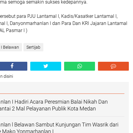
lama semoga semakin sukses kedepannya.
tersebut para PJU Lantamal l, Kadis/Kasatker Lantamal l,
l l, Danyonmarhanlan l dan Para Dan KRI Jajaran Lantamal
I AL Pasmar I )
I Belawan
Sertijab
n disini
an I Hadiri Acara Peresmian Balai Nikah Dan
antai 2 Mal Pelayanan Publik Kota Medan
lan l Belawan Sambut Kunjungan Tim Wasrik dari
e Mako Yonmarhanlan I