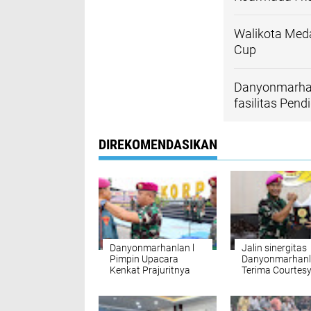
Walikota Med
Cup
Danyonmarhan
fasilitas Pen
DIREKOMENDASIKAN
Danyonmarhanlan l
Jalin sinergitas
Pimpin Upacara
Danyonmarhanl
Kenkat Prajuritnya
Terima Courtesy
Walikota Medan
Mako Yonmarha