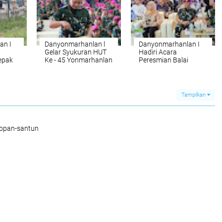
Muhammad Amin F-
136 dan KD Jerai - 1
an I
Danyonmarhanlan l
Danyonmarhanlan I
Gelar Syukuran HUT
Hadiri Acara
epak
Ke - 45 Yonmarhanlan
Peresmian Balai
l
Nikah Dan
Operasional Lantai 2
Mal Pelayanan Publik
Kota Medan
Tampilkan
sopan-santun