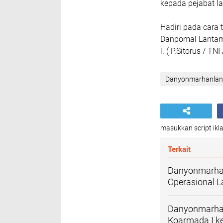
kepada pejabat 
Hadiri pada cara 
Danpomal Lantama
l. ( P.Sitorus / TN
Danyonmarhanlan 
masukkan script ikla
Terkait
Danyonmarhanl
Operasional L
Danyonmarhan
Koarmada I k