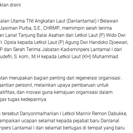
klan disini
lan Utama TNI Angkatan Laut (Danlantamal) l Belawan
 Jasiman Purba, S.E., CHRMP., memimpin serah terima
 Lanal Tanjung Balai Asahan dari Letkol Laut (P) Wido Dwi
Tr. Opsla kepada Letkol Laut (P) Agung Dwi Handoko Djoewari,
MP dan Serah Terima Jabatan Kadisminpers Lantamal l dari
Yudefri, S. kom., M.H kepada Letkol Laut (KH) Muhammad
tan merupakan bagian penting dari regenerasi organisasi .
rgantian personil, melainkan upaya pembaruan untuk
atifitas, dan inovasi guna kemajuan organisasi dalam
gas tugas kedepannya
tersebut Danyonmarhanlan l Letkol Marinir Remon Dabukke,
ampaikan ucapan selamat kepada pejabat baru Danlanal
pers Lantamal l dan selamat bertugas di tempat yang baru