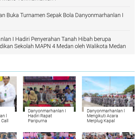
an Buka Turnamen Sepak Bola Danyonmarhanlan I
lan I Hadiri Penyerahan Tanah Hibah berupa
didikan Sekolah MAPN 4 Medan oleh Walikota Medan
Danyonmarhanlan I
Danyonmarhanlan l
an l
Hadiri Rapat
Mengikuti Acara
 Call
Paripurna
Merplug Kapal
 Di
Penyampaian Pidato
Tentara Laut Diraja
nlan l
Perdana Wali Kota
Malaysia (TLDM) KD
Medan
Laksamana