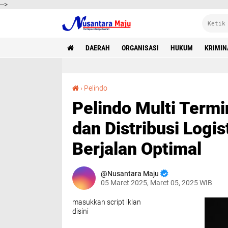
-->
DAERAH
ORGANISASI
HUKUM
KRIMIN
Pelindo Multi Terminal Pastikan Operasional dan Distribusi Logistik Selama Ramadan Berjalan Optimal
›
Pelindo
Pelindo Multi Termi
dan Distribusi Log
Berjalan Optimal
Nusantara Maju
05 Maret 2025, Maret 05, 2025 WIB
masukkan script iklan
disini