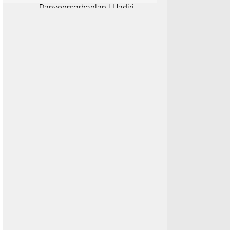
Danyonmarhanlan l Hadiri
Acara Serah Terima Jabatan
Strategis di Jajaran Lantamal
l