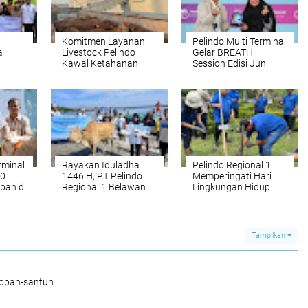
Komitmen Layanan
Pelindo Multi Terminal
a
Livestock Pelindo
Gelar BREATH
Kawal Ketahanan
Session Edisi Juni:
elindo
Pangan Nasional
Bahas Integritas,
5
Neuro-Parenting, dan
Budaya Kerja Sehat
rminal
Rayakan Iduladha
Pelindo Regional 1
90
1446 H, PT Pelindo
Memperingati Hari
ban di
Regional 1 Belawan
Lingkungan Hidup
Laksanakan Kegiatan
Sedunia
Qurban
Tampilkan
sopan-santun