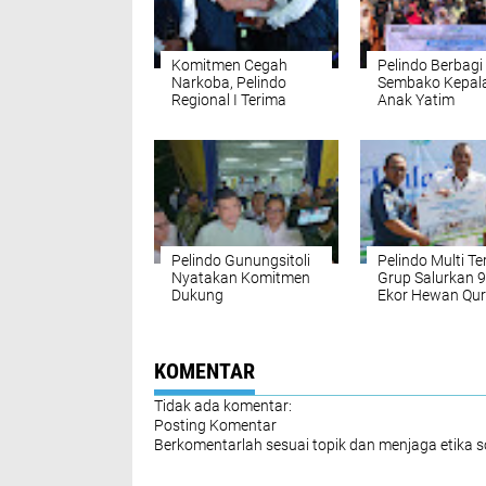
Komitmen Cegah
Pelindo Berbagi
Narkoba, Pelindo
Sembako Kepal
Regional I Terima
Anak Yatim
Penghargaan dari
Memperingati P
BNN
Day Tahun 202
Pelindo Gunungsitoli
Pelindo Multi Te
Nyatakan Komitmen
Grup Salurkan 
Dukung
Ekor Hewan Qur
Pemberantasan
Sekitar Wilayah
Pungli di Area
Pelabuhan
Pelabuhan
KOMENTAR
Tidak ada komentar:
Posting Komentar
Berkomentarlah sesuai topik dan menjaga etika 