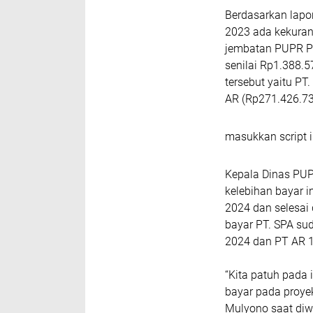
Berdasarkan lapo
2023 ada kekuran
jembatan PUPR P
senilai Rp1.388.
tersebut yaitu PT
AR (Rp271.426.73
masukkan script i
Kepala Dinas PU
kelebihan bayar i
2024 dan selesai 
bayar PT. SPA sud
2024 dan PT AR 1
“Kita patuh pada 
bayar pada proyek
Mulyono saat diw