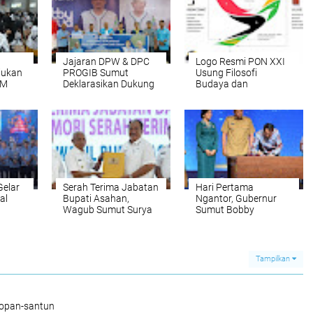
Jajaran DPW & DPC
Logo Resmi PON XXI
jukan
PROGIB Sumut
Usung Filosofi
AM
Deklarasikan Dukung
Budaya dan
Bobby Nasution di
Semangat Berprestasi
Pilgubsu 2024
elar
Serah Terima Jabatan
Hari Pertama
al
Bupati Asahan,
Ngantor, Gubernur
Wagub Sumut Surya
Sumut Bobby
diakan
Ajak Selaraskan
Nasution Tekankan
a
Pembangunan
Tugas Pemerintah
Pemkab dan Pemprov
Melayani Masyarakat
Tampilkan
sopan-santun