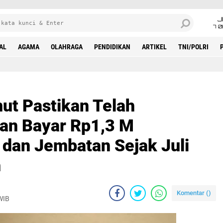
J
7 
AL
AGAMA
OLAHRAGA
PENDIDIKAN
ARTIKEL
TNI/POLRI
t Pastikan Telah
an Bayar Rp1,3 M
 dan Jembatan Sejak Juli
h
Komentar (
)
WIB