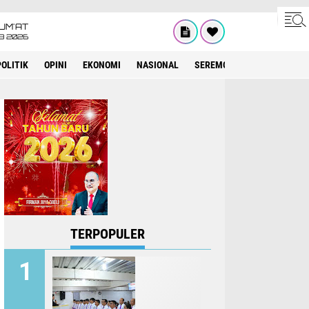
UM'AT
08 2026
POLITIK
OPINI
EKONOMI
NASIONAL
SEREMONIAL
KESEHATA
TERPOPULER