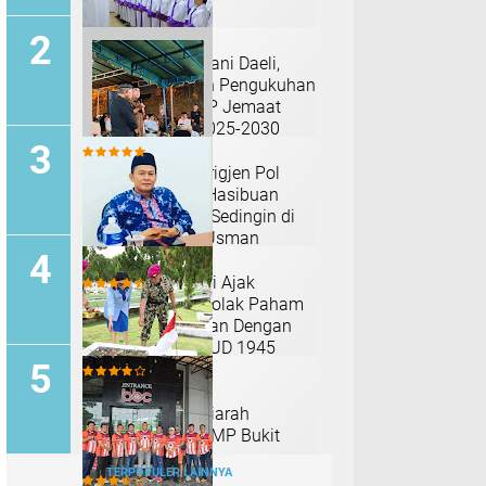
Pdt. Jemaat Kariani Daeli,
S.Th Laksanakan Pengukuhan
SNK Gereja ONKP Jemaat
Depok Periode 2025-2030
Malam Ketiga, Brigjen Pol
Benny Iskandar Hasibuan
Berikan Setawar Sedingin di
Kediaman Alm. Usman
Hasibuan
M. Ikbal Parinduri Ajak
Masyarakat Menolak Paham
Yang Bertentangan Dengan
Pancasila Dan UUD 1945
Yonmarhanlan l
Melaksanakan Ziarah
Rombongan di TMP Bukit
Barisan Medan
TERPOPULER LAINNYA