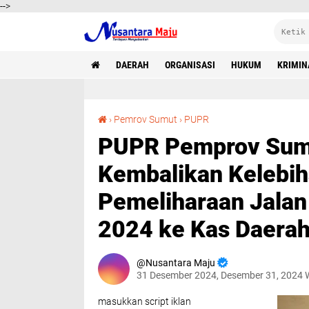
-->
DAERAH
ORGANISASI
HUKUM
KRIMIN
PUPR Pemprov Sumut Pastikan Telah Kembalikan Kelebihan Bayar Rp1,3 M Pemeliharaan Jalan dan Jembatan Sejak Juli 2024 ke Kas Daerah
›
Pemrov Sumut
›
PUPR
PUPR Pemprov Sumu
Kembalikan Kelebih
Pemeliharaan Jalan
2024 ke Kas Daera
Nusantara Maju
31 Desember 2024, Desember 31, 2024 
masukkan script iklan