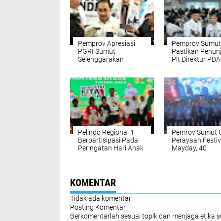
Pemprov Apresiasi
Pemprov Sumut
PGRI Sumut
Pastikan Penun
Selenggarakan
Plt Direktur PD
Seminar ‘Waktunya
Tirtanadi Sudah
Inovasi Pendidik
Sesuai Aturan
Pelindo Regional 1
Pemrov Sumut G
Berpartisipasi Pada
Perayaan Festiv
Peringatan Hari Anak
Mayday, 40
Nasional Tahun 2024
Perusahaan Se
Provinsi Sumatera
Lowongan Kerj
Utara
KOMENTAR
Tidak ada komentar:
Posting Komentar
Berkomentarlah sesuai topik dan menjaga etika 