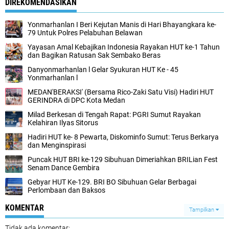
DIREKOMENDASIKAN
Yonmarhanlan I Beri Kejutan Manis di Hari Bhayangkara ke-
79 Untuk Polres Pelabuhan Belawan
Yayasan Amal Kebajikan Indonesia Rayakan HUT ke-1 Tahun
dan Bagikan Ratusan Sak Sembako Beras
Danyonmarhanlan l Gelar Syukuran HUT Ke - 45
Yonmarhanlan l
MEDAN'BERAKSI' (Bersama Rico-Zaki Satu Visi) Hadiri HUT
GERINDRA di DPC Kota Medan
Milad Berkesan di Tengah Rapat: PGRI Sumut Rayakan
Kelahiran Ilyas Sitorus
Hadiri HUT ke- 8 Pewarta, Diskominfo Sumut: Terus Berkarya
dan Menginspirasi
Puncak HUT BRI ke-129 Sibuhuan Dimeriahkan BRILian Fest
Senam Dance Gembira
Gebyar HUT Ke-129. BRI BO Sibuhuan Gelar Berbagai
Perlombaan dan Baksos
KOMENTAR
Tampilkan
Tidak ada komentar: