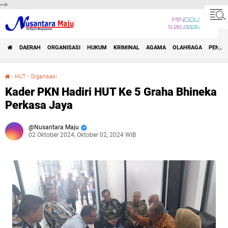
-->
MINGGU
9 08 2026
DAERAH
ORGANISASI
HUKUM
KRIMINAL
AGAMA
OLAHRAGA
PENDID
›
HUT
›
Organisasi
Kader PKN Hadiri HUT Ke 5 Graha Bhineka Perkasa Jaya
Kader PKN Hadiri HUT Ke 5 Graha Bhineka
Perkasa Jaya
Nusantara Maju
02 Oktober 2024, Oktober 02, 2024 WIB