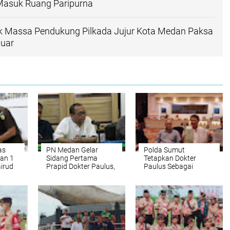
Masuk Ruang Paripurna
 Massa Pendukung Pilkada Jujur Kota Medan Paksa
luar
as
PN Medan Gelar
Polda Sumut
an 1
Sidang Pertama
Tetapkan Dokter
airud
Prapid Dokter Paulus,
Paulus Sebagai
an
Polda Sumut Mangkir
Tersangka, Kuasa
Hukum Lakukan
Prapid