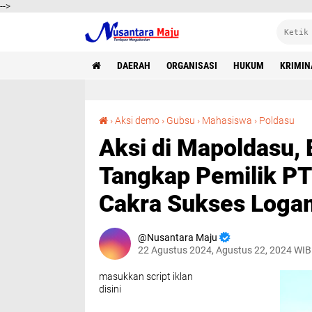
-->
DAERAH
ORGANISASI
HUKUM
KRIMIN
Aksi di Mapoldasu, BEM UMN AW Medan De
›
Aksi demo
›
Gubsu
›
Mahasiswa
›
Poldasu
Aksi di Mapoldasu
Tangkap Pemilik PT
Cakra Sukses Loga
Nusantara Maju
22 Agustus 2024, Agustus 22, 2024 WIB
masukkan script iklan
disini