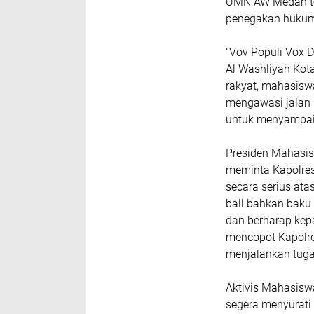
UMN AW Medan te
penegakan hukum 
"Vov Populi Vox 
Al Washliyah Kot
rakyat, mahasisw
mengawasi jalan 
untuk menyampaik
Presiden Mahasi
meminta Kapolre
secara serius at
ball bahkan baku
dan berharap ke
mencopot Kapolre
menjalankan tug
Aktivis Mahasisw
segera menyurati