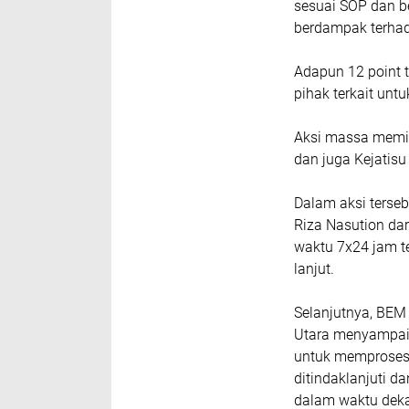
sesuai SOP dan b
berdampak terhad
Adapun 12 point
pihak terkait unt
Aksi massa memin
dan juga Kejatis
Dalam aksi terse
Riza Nasution dar
waktu 7x24 jam te
lanjut.
Selanjutnya, BE
Utara menyampai
untuk memproses 
ditindaklanjuti 
dalam waktu deka