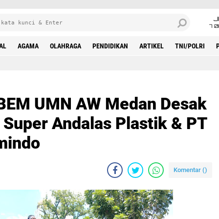
J
7 
AL
AGAMA
OLAHRAGA
PENDIDIKAN
ARTIKEL
TNI/POLRI
sak Tangkap Pemilik PT Super Andalas Plastik & PT Cakra Sukses Logamindo
, BEM UMN AW Medan Desak
 Super Andalas Plastik & PT
mindo
Komentar (
)