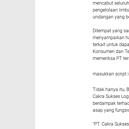
mencabut seluruh 
pengelolaan limba
undangan yang be
Ditempat yang sam
menyampaikan har
terkait untuk dap
Konsumen dan Ter
memeriksa PT ter
masukkan script i
Tidak hanya itu
Cakra Sukses Log
berdampak terhad
asap yang fungsio
"PT. Cakra Sukses