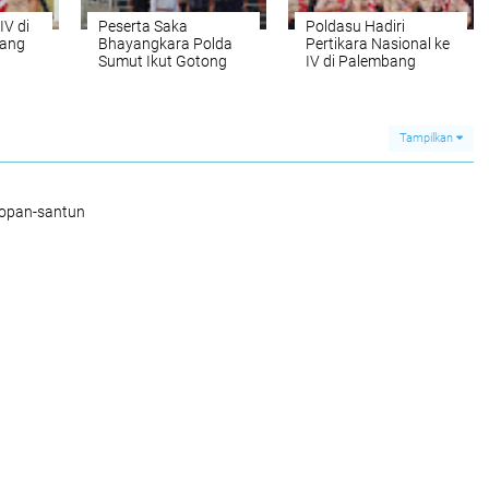
IV di
Peserta Saka
Poldasu Hadiri
ang
Bhayangkara Polda
Pertikara Nasional ke
Sumut Ikut Gotong
IV di Palembang
Royong di
Pertikaranas ke IV
Tahun 2022 di
Palembang
Tampilkan
sopan-santun