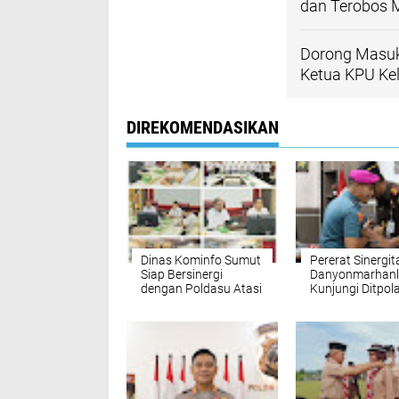
dan Terobos 
Dorong Masuk
Ketua KPU Ke
DIREKOMENDASIKAN
Dinas Kominfo Sumut
Pererat Sinergit
Siap Bersinergi
Danyonmarhanl
dengan Poldasu Atasi
Kunjungi Ditpol
Kejahatan Siber
Polda Sumut D
Kejari Belawan