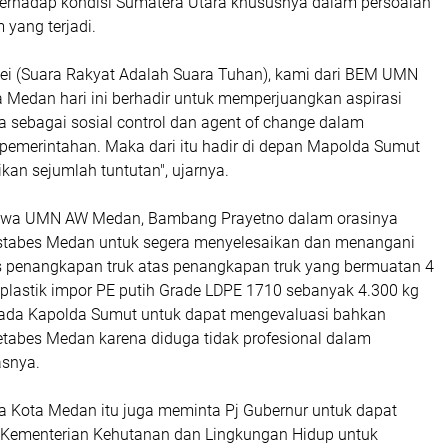
rhadap kondisi Sumatera Utara khususnya dalam persoalan
yang terjadi.
Dei (Suara Rakyat Adalah Suara Tuhan), kami dari BEM UMN
a Medan hari ini berhadir untuk memperjuangkan aspirasi
a sebagai sosial control dan agent of change dalam
pemerintahan. Maka dari itu hadir di depan Mapolda Sumut
an sejumlah tuntutan", ujarnya.
swa UMN AW Medan, Bambang Prayetno dalam orasinya
stabes Medan untuk segera menyelesaikan dan menangani
as penangkapan truk atas penangkapan truk yang bermuatan 4
 plastik impor PE putih Grade LDPE 1710 sebanyak 4.300 kg
pada Kapolda Sumut untuk dapat mengevaluasi bahkan
tabes Medan karena diduga tidak profesional dalam
asnya.
a Kota Medan itu juga meminta Pj Gubernur untuk dapat
 Kementerian Kehutanan dan Lingkungan Hidup untuk