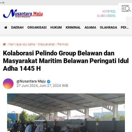
-->
KAMIS
6 08 2026
DAERAH
ORGANISASI
HUKUM
KRIMINAL
AGAMA
OLAHRAGA
PENDID
›
Hari raya idul adha
›
Masyarakat
›
Perindo
Kolaborasi Pelindo Group Belawan dan Masyarakat Maritim Belawan Peringati Idul Adha 1445 H
Kolaborasi Pelindo Group Belawan dan
Masyarakat Maritim Belawan Peringati Idul
Adha 1445 H
Nusantara Maju
27 Juni 2024, Juni 27, 2024 WIB