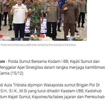
 : Polda Sumut bersama stekholder terkait berfoto bersama.(istimewa)
com
- Polda Sumut Bersama Kodam I BB, Kejati Sumut dan
enggelar Apel Sinergitas dalam rangka menjaga kamtibmas
Kamis (15/12)
 di Aula Tribrata dipimpin Wakapolda sumut Brigjen Pol Dr.
S.H., S.I.K., M.Si yang turut dihadiri Kasdam I/BB, Kadishub
idum Kejati Sumut, Kapolres/ta/tabes jajaran dan Pemko/kab
.