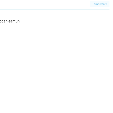
Tampilkan
sopan-santun