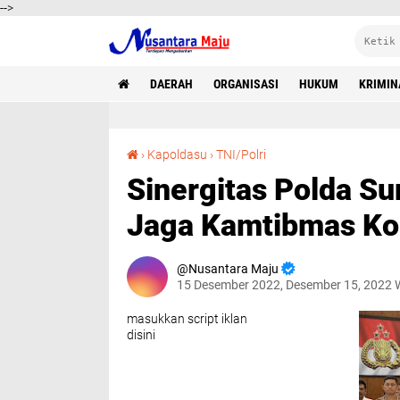
-->
DAERAH
ORGANISASI
HUKUM
KRIMIN
Sinergitas Polda Sumut bersama Stakeholder Jaga Kamtibmas Kondusif
›
Kapoldasu
›
TNI/Polri
Sinergitas Polda S
Jaga Kamtibmas Ko
Nusantara Maju
15 Desember 2022, Desember 15, 2022 
masukkan script iklan
disini