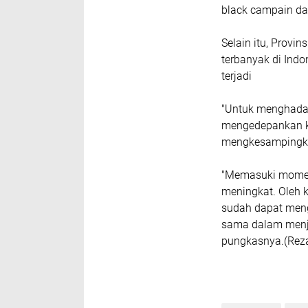
black campain da
Selain itu, Provi
terbanyak di Indo
terjadi
"Untuk menghadap
mengedepankan ko
mengkesampingkan
"Memasuki momen
meningkat. Oleh 
sudah dapat menga
sama dalam menja
pungkasnya.(Rez