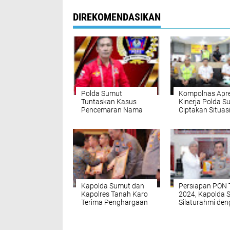
DIREKOMENDASIKAN
Polda Sumut
Kompolnas Apre
Tuntaskan Kasus
Kinerja Polda S
Pencemaran Nama
Ciptakan Situas
Baik di Media Sosial,
Nataru di Sumu
Ketua DPW PWDPI
Kondusif
SUMUT Apresiasi
Kinerja Polisi
Kapolda Sumut dan
Persiapan PON
Kapolres Tanah Karo
2024, Kapolda 
Terima Penghargaan
Silaturahmi de
dari Kompolnas
Pengurus Caba
Olahraga