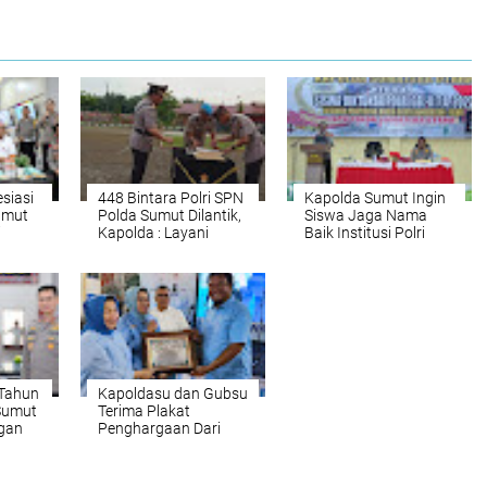
siasi
448 Bintara Polri SPN
Kapolda Sumut Ingin
umut
Polda Sumut Dilantik,
Siswa Jaga Nama
i
Kapolda : Layani
Baik Institusi Polri
t
Masyarakat dengan
Hati Tulus dan Ikhlas
 Tahun
Kapoldasu dan Gubsu
Sumut
Terima Plakat
ngan
Penghargaan Dari
ng
SP/SB Sumut