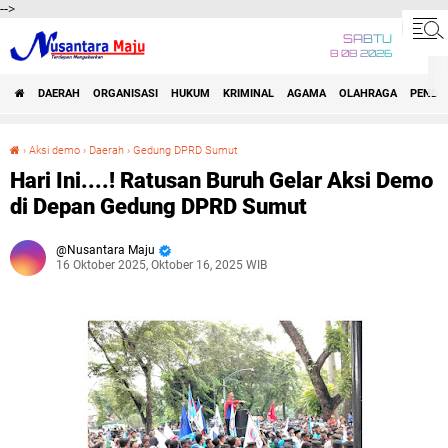
-->
SABTU
8 08 2026
DAERAH
ORGANISASI
HUKUM
KRIMINAL
AGAMA
OLAHRAGA
PENDID
›
Aksi demo
›
Daerah
›
Gedung DPRD Sumut
Hari Ini....! Ratusan Buruh Gelar Aksi Demo di Depan Gedung DPRD Sumut
Hari Ini....! Ratusan Buruh Gelar Aksi Demo
di Depan Gedung DPRD Sumut
Nusantara Maju
16 Oktober 2025, Oktober 16, 2025 WIB