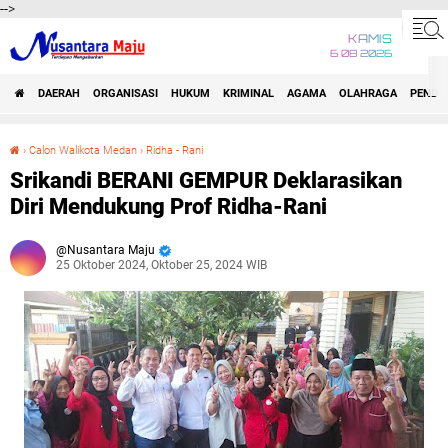
-->
KAMIS
6 08 2026
DAERAH
ORGANISASI
HUKUM
KRIMINAL
AGAMA
OLAHRAGA
PENDID
›
Calon Walikota Medan
›
Ridha - Rani
Srikandi BERANI GEMPUR Deklarasikan Diri Mendukung Prof Ridha-Rani
Srikandi BERANI GEMPUR Deklarasikan
Diri Mendukung Prof Ridha-Rani
Nusantara Maju
25 Oktober 2024, Oktober 25, 2024 WIB