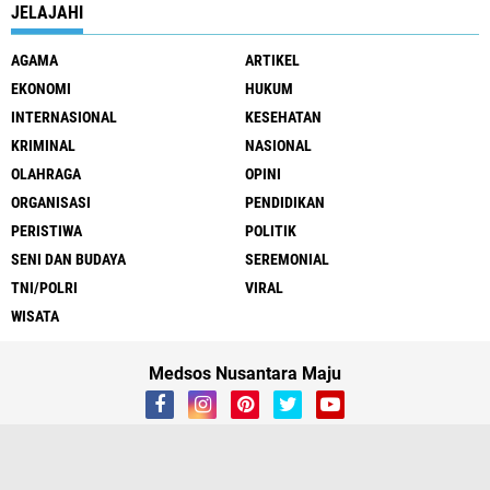
JELAJAHI
AGAMA
ARTIKEL
EKONOMI
HUKUM
INTERNASIONAL
KESEHATAN
KRIMINAL
NASIONAL
OLAHRAGA
OPINI
ORGANISASI
PENDIDIKAN
PERISTIWA
POLITIK
SENI DAN BUDAYA
SEREMONIAL
TNI/POLRI
VIRAL
WISATA
Medsos Nusantara Maju
About
Contact
Iklan
Cyber
UU Pers
Redaksi