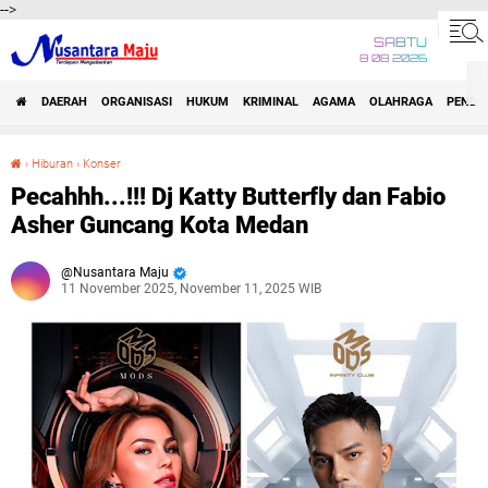
-->
SABTU
8 08 2026
DAERAH
ORGANISASI
HUKUM
KRIMINAL
AGAMA
OLAHRAGA
PENDID
›
Hiburan
›
Konser
Pecahhh...!!! Dj Katty Butterfly dan Fabio Asher Guncang Kota Medan
Pecahhh...!!! Dj Katty Butterfly dan Fabio
Asher Guncang Kota Medan
Nusantara Maju
11 November 2025, November 11, 2025 WIB