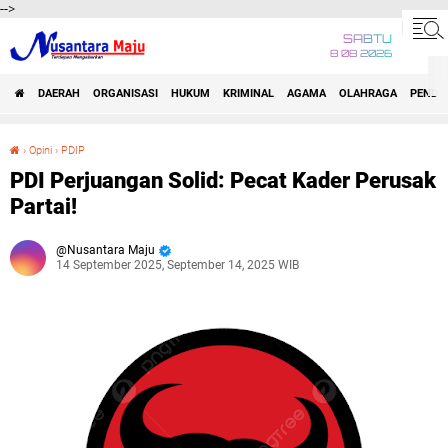
-->
SABTU
8 08 2026
DAERAH
ORGANISASI
HUKUM
KRIMINAL
AGAMA
OLAHRAGA
PENDID
›
Opini
›
PDIP
PDI Perjuangan Solid: Pecat Kader Perusak Partai!
PDI Perjuangan Solid: Pecat Kader Perusak
Partai!
Nusantara Maju
14 September 2025, September 14, 2025 WIB