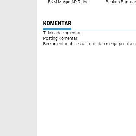
BKM Masjid AR Ridha
Berikan Bantua
Kembali Berikan
Ratusan Sak Be
Santunan Kepada
Kepada Warga d
Anak Yatim
Bulan Suci Ra
KOMENTAR
Tidak ada komentar:
Posting Komentar
Berkomentarlah sesuai topik dan menjaga etika 