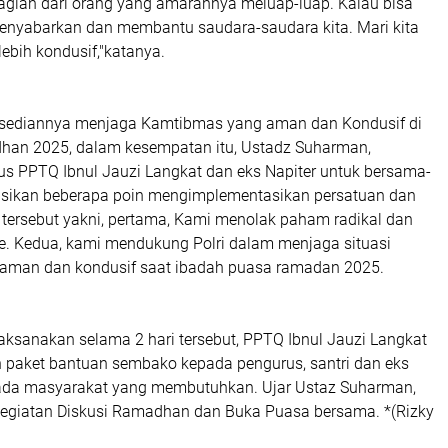
agian dari orang yang amarahnya meluap-luap. Kalau bisa
nyabarkan dan membantu saudara-saudara kita. Mari kita
 lebih kondusif,"katanya.
esediannya menjaga Kamtibmas yang aman dan Kondusif di
han 2025, dalam kesempatan itu, Ustadz Suharman,
s PPTQ Ibnul Jauzi Langkat dan eks Napiter untuk bersama-
sikan beberapa poin mengimplementasikan persatuan dan
n tersebut yakni, pertama, Kami menolak paham radikal dan
me. Kedua, kami mendukung Polri dalam menjaga situasi
aman dan kondusif saat ibadah puasa ramadan 2025.
aksanakan selama 2 hari tersebut, PPTQ Ibnul Jauzi Langkat
paket bantuan sembako kepada pengurus, santri dan eks
pada masyarakat yang membutuhkan. Ujar Ustaz Suharman,
kegiatan Diskusi Ramadhan dan Buka Puasa bersama. *(Rizky