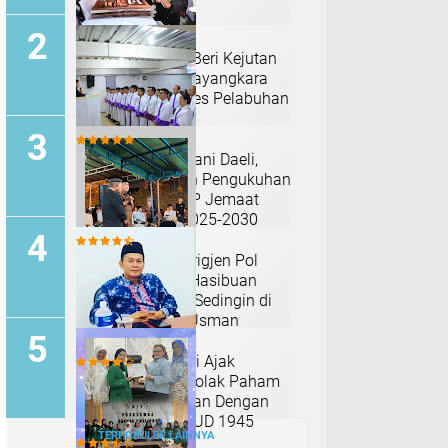
Yonmarhanlan I Beri Kejutan
Manis di Hari Bhayangkara
ke-79 Untuk Polres Pelabuhan
Belawan
Pdt. Jemaat Kariani Daeli,
S.Th Laksanakan Pengukuhan
SNK Gereja ONKP Jemaat
Depok Periode 2025-2030
Malam Ketiga, Brigjen Pol
Benny Iskandar Hasibuan
Berikan Setawar Sedingin di
Kediaman Alm. Usman
Hasibuan
M. Ikbal Parinduri Ajak
Masyarakat Menolak Paham
Yang Bertentangan Dengan
Pancasila Dan UUD 1945
TERPOPULER LAINNYA