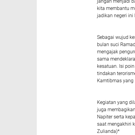
jangan menjadi b
kita membantu me
jadikan negeri ini
Sebagai wujud k
bulan suci Ramad
mengajak penguru
sama mendeklara
kesatuan. Isi poi
tindakan teroris
Kamtibmas yang 
Kegiatan yang dil
juga membagikan 
Napiter serta ke
saat mengakhiri 
Zulianda)*