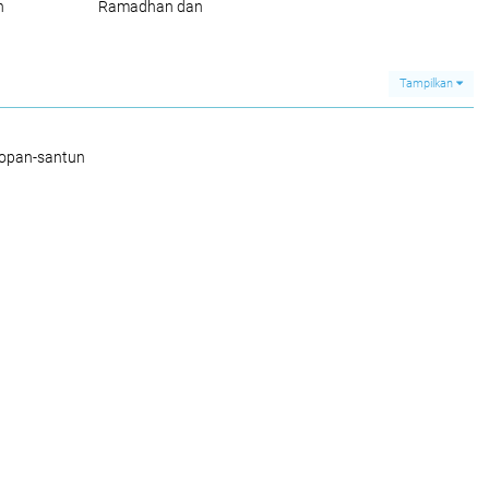
n
Ramadhan dan
ras
salurkan Paket
i
Sembako
madhan
Tampilkan
sopan-santun