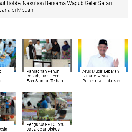
ut Bobby Nasution Bersama Wagub Gelar Safari
dana di Medan
t
Ramadhan Penuh
Arus Mudik Lebaran
Berkah, Dani Eben
Sutarto Minta
b
Ezer Sianturi Terharu
Pemerintah Lakukan
amadan
Mendapat Perhatian
Mitigasi Bencana dan
an
Keluarga Besar DPP
Tingkatkan
HMTI
Keamanan
Pengurus PPTQ Ibnul
esia
Jauzi gelar Diskusi