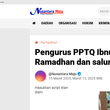
-->
DAERAH
ORGANISASI
HUKUM
KRIMIN
Pengurus PPTQ Ibnul Jauzi gelar Diskusi Ramadhan dan salurkan Paket Sembako
›
Ramadhan
Pengurus PPTQ Ibnul
Ramadhan dan salu
Nusantara Maju
15 Maret 2025, Maret 15, 2025 WIB
masukkan script iklan
disini