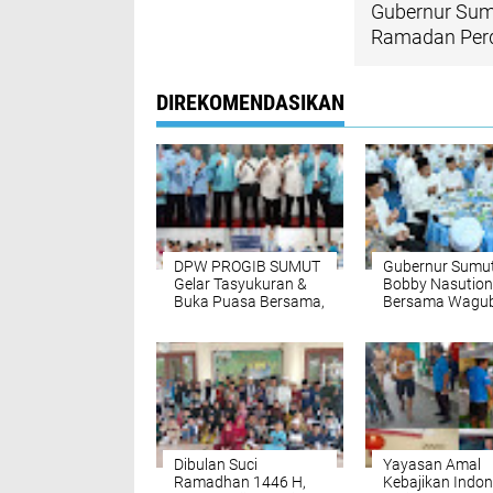
Gubernur Sum
Ramadan Per
DIREKOMENDASIKAN
DPW PROGIB SUMUT
Gubernur Sumu
Gelar Tasyukuran &
Bobby Nasution
Buka Puasa Bersama,
Bersama Wagu
Merayakan
Gelar Safari R
Kepemimpinan Baru
Perdana di Med
Demi Rakyat
Dibulan Suci
Yayasan Amal
Ramadhan 1446 H,
Kebajikan Indon