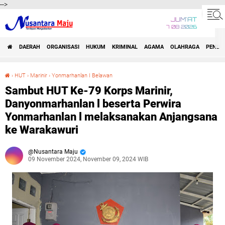
-->
JUM'AT
7 08 2026
DAERAH
ORGANISASI
HUKUM
KRIMINAL
AGAMA
OLAHRAGA
PENDID
›
HUT
›
Marinir
›
Yonmarhanlan I Belawan
Sambut HUT Ke-79 Korps Marinir, Danyonmarhanlan l beserta Perwira Yonmarhanlan l melaksanakan Anjangsana ke Warakawuri
Sambut HUT Ke-79 Korps Marinir,
Danyonmarhanlan l beserta Perwira
Yonmarhanlan l melaksanakan Anjangsana
ke Warakawuri
Nusantara Maju
09 November 2024, November 09, 2024 WIB