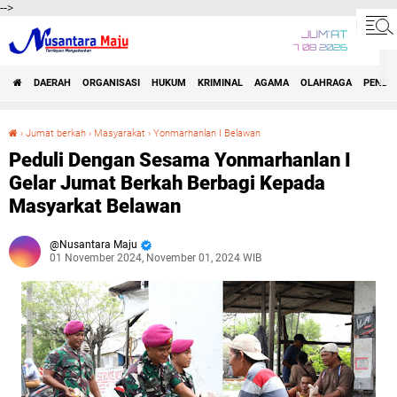
-->
JUM'AT
7 08 2026
DAERAH
ORGANISASI
HUKUM
KRIMINAL
AGAMA
OLAHRAGA
PENDID
›
Jumat berkah
›
Masyarakat
›
Yonmarhanlan I Belawan
Peduli Dengan Sesama Yonmarhanlan I Gelar Jumat Berkah Berbagi Kepada Masyarkat Belawan
Peduli Dengan Sesama Yonmarhanlan I
Gelar Jumat Berkah Berbagi Kepada
Masyarkat Belawan
Nusantara Maju
01 November 2024, November 01, 2024 WIB