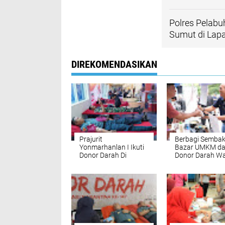
Polres Pelab
Sumut di Lap
DIREKOMENDASIKAN
Prajurit
Berbagi Sembak
Yonmarhanlan I Ikuti
Bazar UMKM d
Donor Darah Di
Donor Darah Wa
KPPBC TMP Belawan
Peringatan Set
Transformasi P