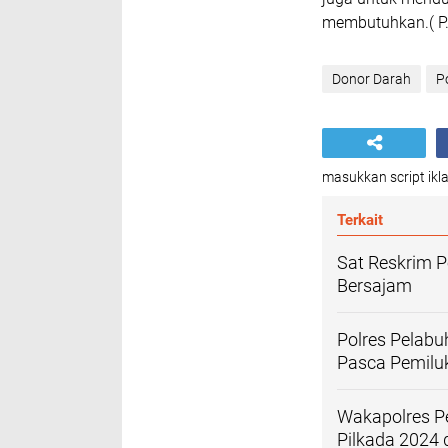
membutuhkan.( P.S
Donor Darah
P
masukkan script ikla
Terkait
Sat Reskrim P
Bersajam
Polres Pelabu
Pasca Pemilu
Wakapolres Pe
Pilkada 2024 