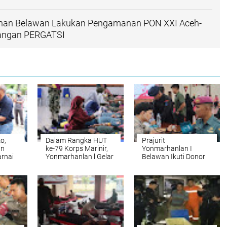
uhan Belawan Lakukan Pengamanan PON XXI Aceh-
angan PERGATSI
o,
Dalam Rangka HUT
Prajurit
an
ke-79 Korps Marinir,
Yonmarhanlan I
rnai
Yonmarhanlan l Gelar
Belawan Ikuti Donor
ahun
Kegiatan Donor Darah
Darah Pada HUT Ke
TPN 1
79 Korps Brimob