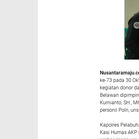
Nusantaramaju.
ke-73 pada 30 Ok
kegiatan donor d
Belawan dipimpi
Kurnianto, SH., MH.
personil Polri, un
Kapolres Pelabuha
Kasi Humas AKP E