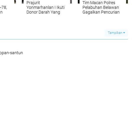
Prajurit
Tim Macan Polres
-78,
Yonmarhanlan I Ikuti
Pelabuhan Belawan
an
Donor Darah Yang
Gagalkan Pencurian
Donor
Digelar Brimob Polda
Fiber dan Timbangan
Sumut
Ikan
Tampilkan
sopan-santun