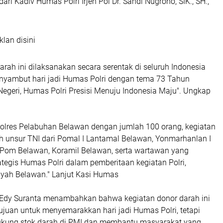
ri Kadiv Humas Polri Irjen Pol Dr. Sandi Nugroho, SIK., SH.,
klan disini
arah ini dilaksanakan secara serentak di seluruh Indonesia
yambut hari jadi Humas Polri dengan tema 73 Tahun
egeri, Humas Polri Presisi Menuju Indonesia Maju". Ungkap
 Polres Pelabuhan Belawan dengan jumlah 100 orang, kegiatan
oleh unsur TNI dari Pomal I Lantamal Belawan, Yonmarhanlan I
Pom Belawan, Koramil Belawan, serta wartawan yang
ategis Humas Polri dalam pemberitaan kegiatan Polri,
ayah Belawan." Lanjut Kasi Humas
Edy Suranta menambahkan bahwa kegiatan donor darah ini
ujuan untuk menyemarakkan hari jadi Humas Polri, tetapi
ukung stok darah di PMI dan membantu masyarakat yang