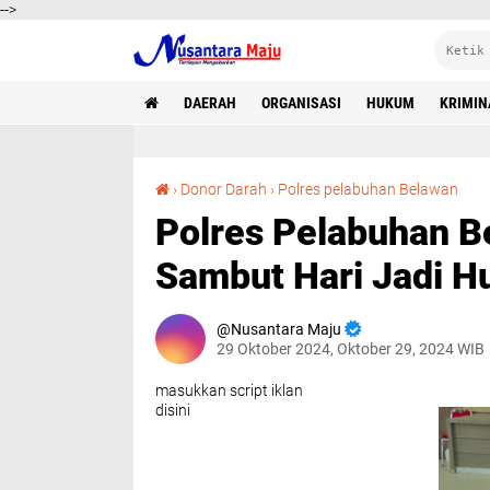
-->
DAERAH
ORGANISASI
HUKUM
KRIMIN
Polres Pelabuhan Belawan Gelar Donor Darah Sa
›
Donor Darah
›
Polres pelabuhan Belawan
Polres Pelabuhan B
Sambut Hari Jadi H
Nusantara Maju
29 Oktober 2024, Oktober 29, 2024 WIB
masukkan script iklan
disini