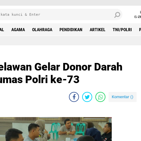
6 0
AL
AGAMA
OLAHRAGA
PENDIDIKAN
ARTIKEL
TNI/POLRI
mbut Hari Jadi Humas Polri ke-73
elawan Gelar Donor Darah
umas Polri ke-73
Komentar (
)