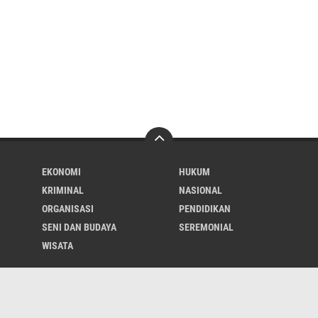
EKONOMI
HUKUM
KRIMINAL
NASIONAL
ORGANISASI
PENDIDIKAN
SENI DAN BUDAYA
SEREMONIAL
WISATA
About
Contact
Iklan
Cyber
UU Pers
Redaksi