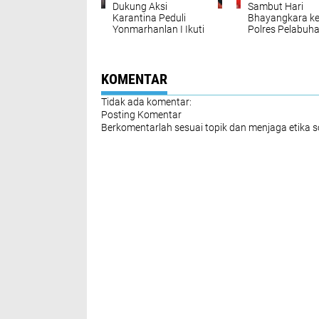
Dukung Aksi
Sambut Hari
Karantina Peduli
Bhayangkara ke
Yonmarhanlan I Ikuti
Polres Pelabuh
Donor Darah
Belawan Gelar 
Darah
KOMENTAR
Tidak ada komentar:
Posting Komentar
Berkomentarlah sesuai topik dan menjaga etika 