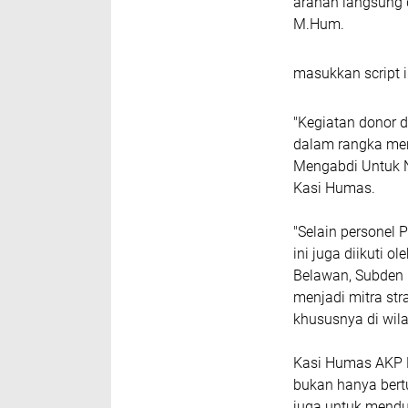
arahan langsung da
M.Hum.
masukkan script i
"Kegiatan donor d
dalam rangka men
Mengabdi Untuk N
Kasi Humas.
"Selain personel
ini juga diikuti 
Belawan, Subden 
menjadi mitra str
khususnya di wil
Kasi Humas AKP 
bukan hanya bert
juga untuk mend