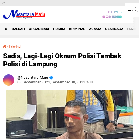
-->
KAMIS
6 08 2026
DAERAH
ORGANISASI
HUKUM
KRIMINAL
AGAMA
OLAHRAGA
PENDID
›
Kriminal
Sadis, Lagi-Lagi Oknum Polisi Tembak Polisi di Lampung
Sadis, Lagi-Lagi Oknum Polisi Tembak
Polisi di Lampung
Nusantara Maju
08 September 2022, September 08, 2022 WIB