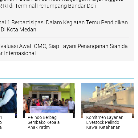
R RI di Terminal Penumpang Bandar Deli
nal 1 Berpartisipasi Dalam Kegiatan Temu Pendidikan
 Di Kota Medan
valuasi Awal ICMC, Siap Layani Penanganan Sianida
r Internasional
h
Pelindo Berbagi
Komitmen Layanan
o
Sembako Kepala
Livestock Pelindo
a
Anak Yatim
Kawal Ketahanan
ri
Memperingati Pelindo
Pangan Nasional
Day Tahun 2025