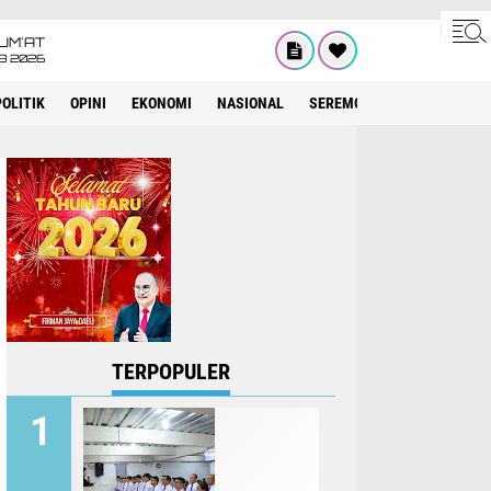
UM'AT
08 2026
POLITIK
OPINI
EKONOMI
NASIONAL
SEREMONIAL
KESEHATA
TERPOPULER