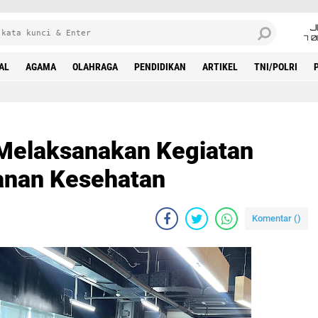
J
7 
AL
AGAMA
OLAHRAGA
PENDIDIKAN
ARTIKEL
TNI/POLRI
 Melaksanakan Kegiatan
anan Kesehatan
Komentar (
)