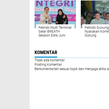
Pelindo Multi Terminal
Pelindo Gunungs
Gelar BREATH
Nyatakan Komi
Session Edisi Juni:
Dukung
Bahas Integritas,
Pemberantasan
Neuro-Parenting, dan
Pungli di Area
Budaya Kerja Sehat
Pelabuhan
KOMENTAR
Tidak ada komentar:
Posting Komentar
Berkomentarlah sesuai topik dan menjaga etika 