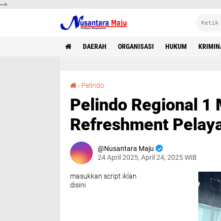
-->
DAERAH
ORGANISASI
HUKUM
KRIMIN
Pelindo Regional 1 Melaksanakan Kegiatan Refreshment Pelayanan Kesehatan
›
Pelindo
Pelindo Regional 1
Refreshment Pelay
Nusantara Maju
24 April 2025, April 24, 2025 WIB
masukkan script iklan
disini