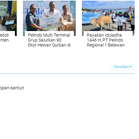
itoli
Pelindo Multi Terminal
Rayakan Iduladha
tmen
Grup Salurkan 90
1446 H, PT Pelindo
Ekor Hewan Qurban di
Regional 1 Belawan
Sekitar Wilayah
Laksanakan Kegiatan
Pelabuhan
Qurban
Tampilkan
sopan-santun