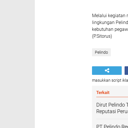
Melalui kegiatan 
lingkungan Pelind
kebutuhan pegawa
(P.Sitorus)
Pelindo
masukkan script ikla
Terkait
Dirut Pelindo
Reputasi Per
PT Pelindo Re