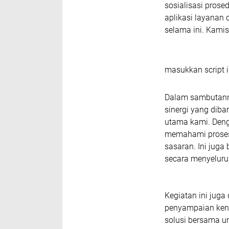
sosialisasi prose
aplikasi layanan d
selama ini. Kami
masukkan script i
Dalam sambutanny
sinergi yang dib
utama kami. Denga
memahami proses 
sasaran. Ini jug
secara menyeluruh
Kegiatan ini juga 
penyampaian kend
solusi bersama u