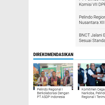
Komisi VII DP
Pelindo Regio
Nusantara XII
BNCT Jalani E
Sesuai Standa
DIREKOMENDASIKAN
Pelindo Regional I
Komitmen Cega
Berkolaborasi Dengan
Narkoba, Pelind
PT ASDP Indonesia
Regional I Terim
Penghargaan da
BNN