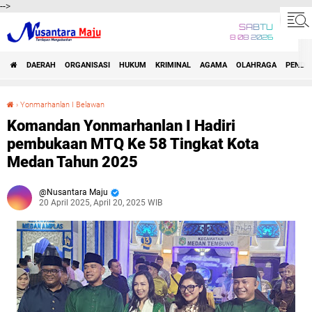
-->
SABTU
8 08 2026
DAERAH
ORGANISASI
HUKUM
KRIMINAL
AGAMA
OLAHRAGA
PENDID
›
Yonmarhanlan I Belawan
Komandan Yonmarhanlan I Hadiri pembukaan MTQ Ke 58 Tingkat Kota Medan Tahun 2025
Komandan Yonmarhanlan I Hadiri
pembukaan MTQ Ke 58 Tingkat Kota
Medan Tahun 2025
Nusantara Maju
20 April 2025, April 20, 2025 WIB