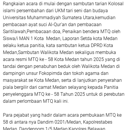
Rangkaian acara di mulai dengan sambutan tarian Kolosal
islami persembahan dari UKM tari seni dan budaya
Universitas Muhammadiyah Sumatera Utara,kemudian
pembacaan ayat suci Al-Qur'an dan pembacaan
Saritilawah,Pembacaan doa, Penaikan bendera MTQ oleh
Siswa/i MAN 1 Kota Medan, Laporan Setda kota Medan
selaku ketua panitia, kata sambutan ketua DPRD Kota
Medan,Sambutan Walikota Medan sekaligus membuka
acara resmi MTQ ke - 58 Kota Medan tahun 2025 yang di
tandai dengan penabuhan beduk oleh Walikota Medan di
dampingin unsur Fokopimda dan tokoh agama dan
masyarakat se Kota Medan, serta di lanjutkan penyerahan
piala bergilir dari camat Medan selayang kepada Panitia
penyelenggara MTQ ke - 58 Tahun 2025 untuk di perebutan
dalam perlombaan MTQ kali ini.
Para pejabat yang hadir dalam acara pembukaan MTQ ke
58 di antara nya Dandim 0201/Medan, Kapolrestabes
Medan, Dandenpom 1/5 Medan,Kapolres Belawan,