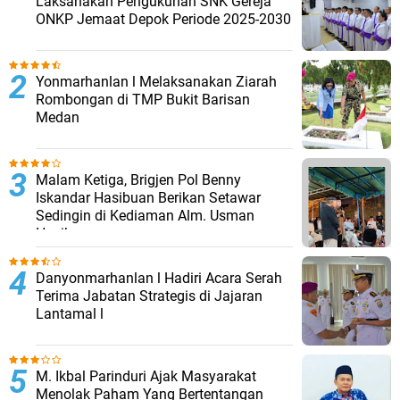
Laksanakan Pengukuhan SNK Gereja
ONKP Jemaat Depok Periode 2025-2030
Yonmarhanlan l Melaksanakan Ziarah
Rombongan di TMP Bukit Barisan
Medan
Malam Ketiga, Brigjen Pol Benny
Iskandar Hasibuan Berikan Setawar
Sedingin di Kediaman Alm. Usman
Hasibuan
Danyonmarhanlan l Hadiri Acara Serah
Terima Jabatan Strategis di Jajaran
Lantamal l
M. Ikbal Parinduri Ajak Masyarakat
Menolak Paham Yang Bertentangan