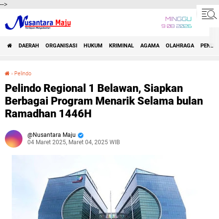
-->
MINGGU
9 08 2026
DAERAH
ORGANISASI
HUKUM
KRIMINAL
AGAMA
OLAHRAGA
PENDID
›
Pelindo
Pelindo Regional 1 Belawan, Siapkan Berbagai Program Menarik Selama bulan Ramadhan 1446H
Pelindo Regional 1 Belawan, Siapkan
Berbagai Program Menarik Selama bulan
Ramadhan 1446H
Nusantara Maju
04 Maret 2025, Maret 04, 2025 WIB