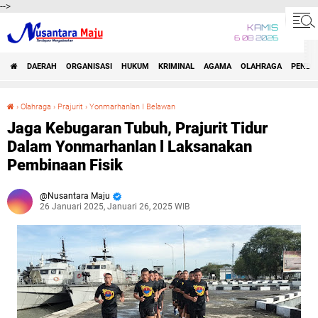
-->
KAMIS
6 08 2026
DAERAH
ORGANISASI
HUKUM
KRIMINAL
AGAMA
OLAHRAGA
PENDID
›
Olahraga
›
Prajurit
›
Yonmarhanlan I Belawan
Jaga Kebugaran Tubuh, Prajurit Tidur Dalam Yonmarhanlan l Laksanakan Pembinaan Fisik
Jaga Kebugaran Tubuh, Prajurit Tidur
Dalam Yonmarhanlan l Laksanakan
Pembinaan Fisik
Nusantara Maju
26 Januari 2025, Januari 26, 2025 WIB