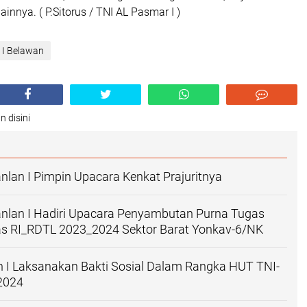
lainnya. ( P.Sitorus / TNI AL Pasmar I )
I Belawan
n disini
an I Pimpin Upacara Kenkat Prajuritnya
lan I Hadiri Upacara Penyambutan Purna Tugas
s RI_RDTL 2023_2024 Sektor Barat Yonkav-6/NK
 I Laksanakan Bakti Sosial Dalam Rangka HUT TNI-
2024