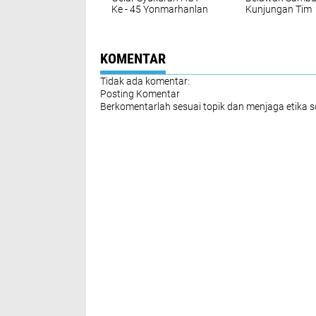
Ke - 45 Yonmarhanlan
Kunjungan Tim
l
Wasrik dari
Koarmada I ke 
Yonmarhanlan I
KOMENTAR
Tidak ada komentar:
Posting Komentar
Berkomentarlah sesuai topik dan menjaga etika 