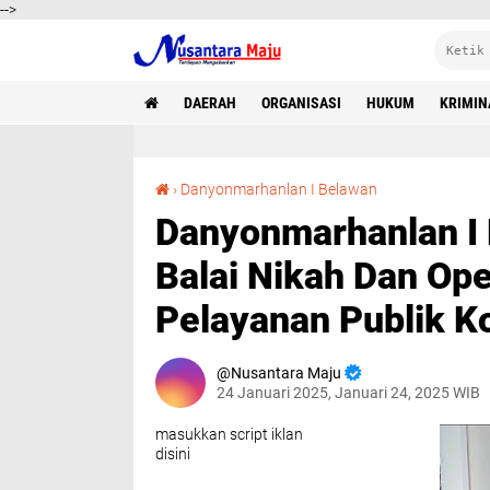
-->
DAERAH
ORGANISASI
HUKUM
KRIMIN
Danyonmarhanlan I Hadiri Acara Peresmian Balai Nikah Dan Operasional Lantai 2 Mal Pelayanan Publik Kota Medan
›
Danyonmarhanlan I Belawan
Danyonmarhanlan I 
Balai Nikah Dan Ope
Pelayanan Publik K
Nusantara Maju
24 Januari 2025, Januari 24, 2025 WIB
masukkan script iklan
disini