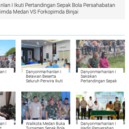
an I Ikuti Pertandingan Sepak Bola Persahabatan
pimda Medan VS Forkopimda Binjai
an l
Danyonmarhanlan I
Danyonmarhanlan I
a
Belawan Beserta
Saksikan
Seluruh Perwira Ikuti
Pertandingan Sepak
aja
Vidcon Pembinaan
Bola
) KD
Personel Fungsi
Komando oleh
n F-
Kaskoarmada RI di
 - 1
Mako Lantamal l
an l
Walikota Medan Buka
Danyonmarhanlan I
t
Turnamen Sepak Bola
Hadiri Penyerahan