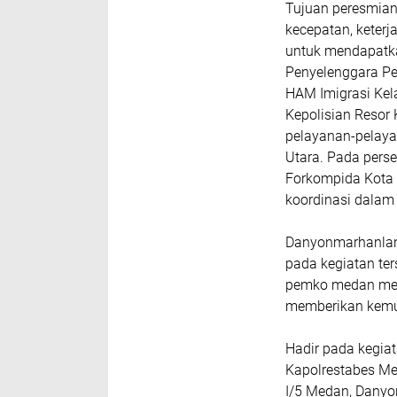
Tujuan peresmian
kecepatan, keter
untuk mendapatka
Penyelenggara Pe
HAM Imigrasi Kela
Kepolisian Resor
pelayanan-pelaya
Utara. Pada per
Forkompida Kota 
koordinasi dalam
Danyonmarhanlan 
pada kegiatan te
pemko medan meru
memberikan kemud
Hadir pada kegiat
Kapolrestabes M
I/5 Medan, Danyo