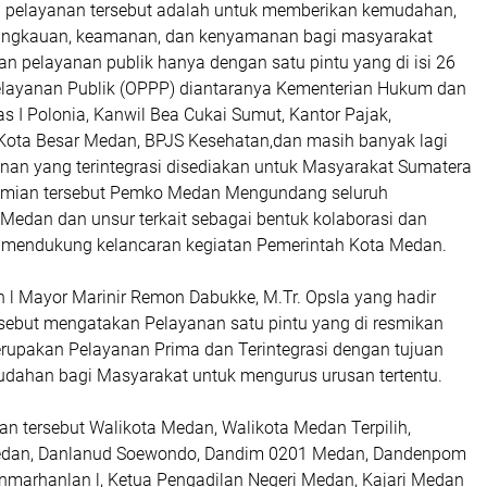
 pelayanan tersebut adalah untuk memberikan kemudahan,
jangkauan, keamanan, dan kenyamanan bagi masyarakat
n pelayanan publik hanya dengan satu pintu yang di isi 26
layanan Publik (OPPP) diantaranya Kementerian Hukum dan
s I Polonia, Kanwil Bea Cukai Sumut, Kantor Pajak,
 Kota Besar Medan, BPJS Kesehatan,dan masih banyak lagi
nan yang terintegrasi disediakan untuk Masyarakat Sumatera
semian tersebut Pemko Medan Mengundang seluruh
Medan dan unsur terkait sebagai bentuk kolaborasi dan
 mendukung kelancaran kegiatan Pemerintah Kota Medan.
l Mayor Marinir Remon Dabukke, M.Tr. Opsla yang hadir
rsebut mengatakan Pelayanan satu pintu yang di resmikan
pakan Pelayanan Prima dan Terintegrasi dengan tujuan
ahan bagi Masyarakat untuk mengurus urusan tertentu.
an tersebut Walikota Medan, Walikota Medan Terpilih,
edan, Danlanud Soewondo, Dandim 0201 Medan, Dandenpom
nmarhanlan l, Ketua Pengadilan Negeri Medan, Kajari Medan