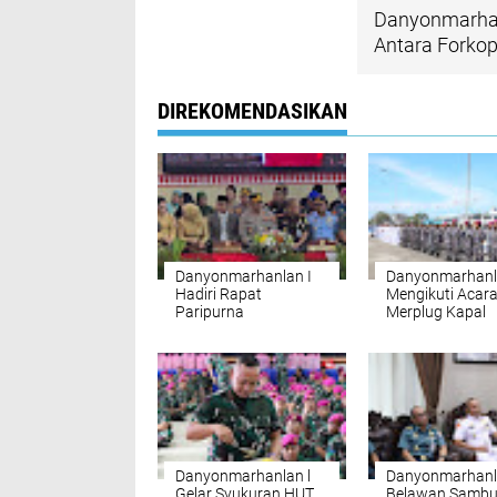
Danyonmarhanl
Antara Forko
DIREKOMENDASIKAN
Danyonmarhanlan I
Danyonmarhanl
Hadiri Rapat
Mengikuti Acar
Paripurna
Merplug Kapal
Penyampaian Pidato
Tentara Laut Dir
Perdana Wali Kota
Malaysia (TLDM
Medan
Laksamana
Muhammad Ami
136 dan KD Jerai
Danyonmarhanlan l
Danyonmarhanl
Gelar Syukuran HUT
Belawan Sambu