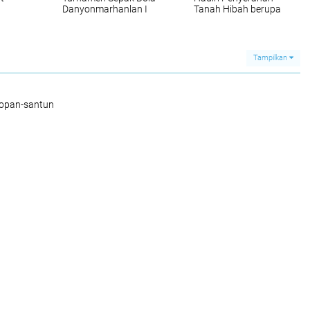
Danyonmarhanlan I
Tanah Hibah berupa
Cup
fasilitas Pendidikan
Mako
Sekolah MAPN 4
Medan oleh Walikota
Medan
Tampilkan
sopan-santun