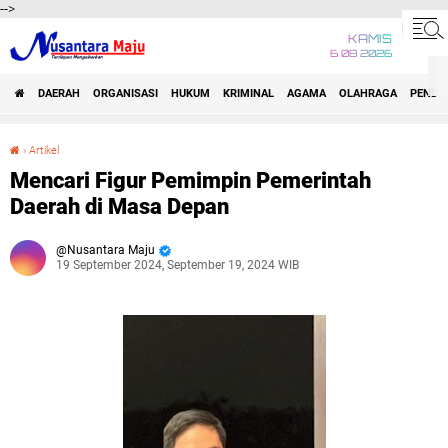
-->
KAMIS
6 08 2026
DAERAH
ORGANISASI
HUKUM
KRIMINAL
AGAMA
OLAHRAGA
PENDID
›
Artikel
Mencari Figur Pemimpin Pemerintah Daerah di Masa Depan
Mencari Figur Pemimpin Pemerintah
Daerah di Masa Depan
Nusantara Maju
19 September 2024, September 19, 2024 WIB