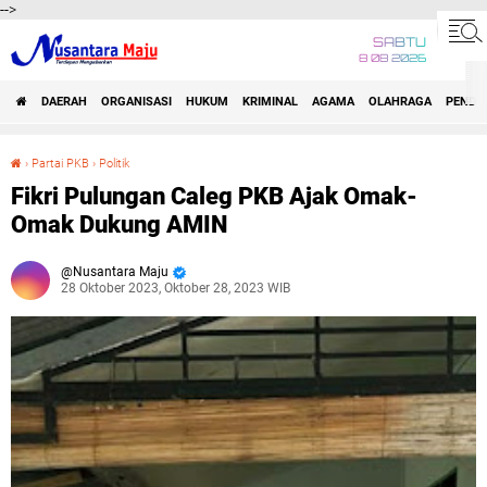
-->
SABTU
8 08 2026
DAERAH
ORGANISASI
HUKUM
KRIMINAL
AGAMA
OLAHRAGA
PENDID
›
Partai PKB
›
Politik
Fikri Pulungan Caleg PKB Ajak Omak-Omak Dukung AMIN
Fikri Pulungan Caleg PKB Ajak Omak-
Omak Dukung AMIN
Nusantara Maju
28 Oktober 2023, Oktober 28, 2023 WIB